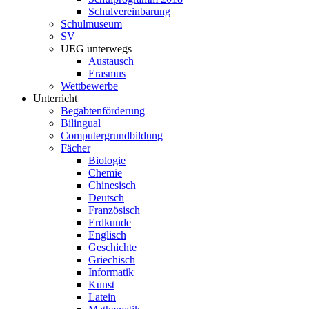
Schulvereinbarung
Schulmuseum
SV
UEG unterwegs
Austausch
Erasmus
Wettbewerbe
Unterricht
Begabtenförderung
Bilingual
Computergrundbildung
Fächer
Biologie
Chemie
Chinesisch
Deutsch
Französisch
Erdkunde
Englisch
Geschichte
Griechisch
Informatik
Kunst
Latein