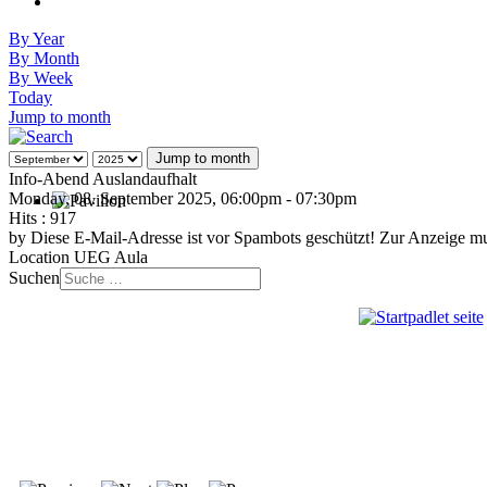
By Year
By Month
By Week
Today
Jump to month
Jump to month
Info-Abend Auslandaufhalt
Monday, 08. September 2025, 06:00pm - 07:30pm
Hits
: 917
by
Diese E-Mail-Adresse ist vor Spambots geschützt! Zur Anzeige mus
Location
UEG Aula
Suchen