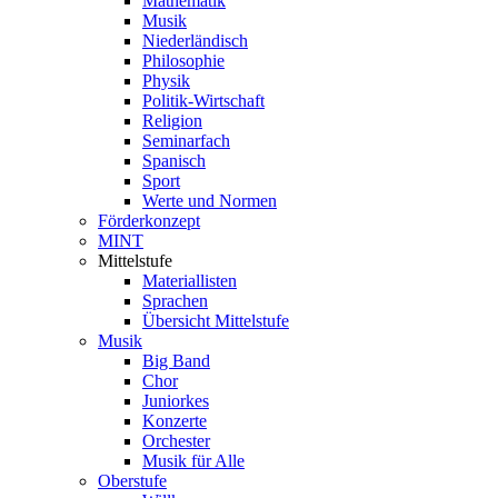
Mathematik
Musik
Niederländisch
Philosophie
Physik
Politik-Wirtschaft
Religion
Seminarfach
Spanisch
Sport
Werte und Normen
Förderkonzept
MINT
Mittelstufe
Materiallisten
Sprachen
Übersicht Mittelstufe
Musik
Big Band
Chor
Juniorkes
Konzerte
Orchester
Musik für Alle
Oberstufe