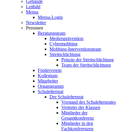
Gebäude
Leitbild
Mensa
Mensa-Login
Newsletter
Personen
Beratungsteam
Medienprävention
Cybermobbing
Mobbing-Interventionsteam
Streitschlichtung
Prinzip der Streitschlichtung
Team der Streitschlichtung
Förderverein
Kollegium
Mitarbeiter
Organigramm
Schulelternrat
Der Schulelternrat
Vorstand des Schulelternrates
Vertreter der Klassen
Mitglieder der
Gesamtkonferenz
Mitglieder in den
Fachkonferenzen