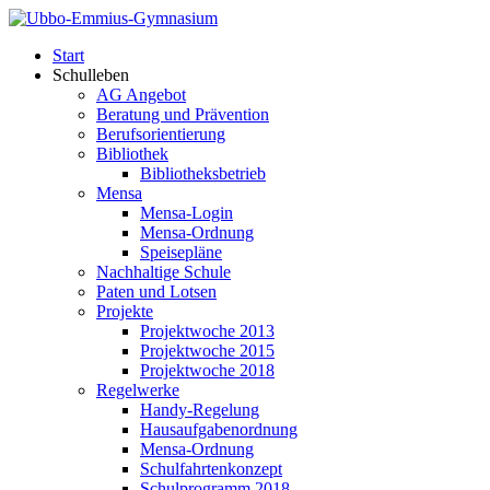
Start
Schulleben
AG Angebot
Beratung und Prävention
Berufsorientierung
Bibliothek
Bibliotheksbetrieb
Mensa
Mensa-Login
Mensa-Ordnung
Speisepläne
Nachhaltige Schule
Paten und Lotsen
Projekte
Projektwoche 2013
Projektwoche 2015
Projektwoche 2018
Regelwerke
Handy-Regelung
Hausaufgabenordnung
Mensa-Ordnung
Schulfahrtenkonzept
Schulprogramm 2018