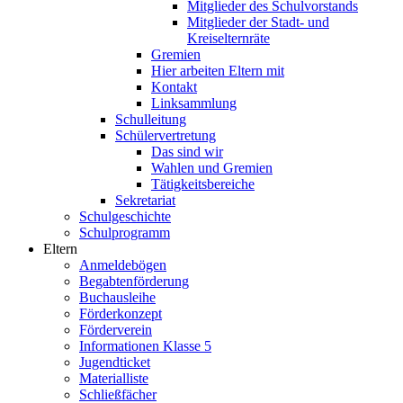
Mitglieder des Schulvorstands
Mitglieder der Stadt- und
Kreiselternräte
Gremien
Hier arbeiten Eltern mit
Kontakt
Linksammlung
Schulleitung
Schülervertretung
Das sind wir
Wahlen und Gremien
Tätigkeitsbereiche
Sekretariat
Schulgeschichte
Schulprogramm
Eltern
Anmeldebögen
Begabtenförderung
Buchausleihe
Förderkonzept
Förderverein
Informationen Klasse 5
Jugendticket
Materialliste
Schließfächer