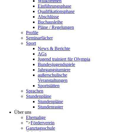
Willkommen
Einführungsphase
Qualifikationsphase
Abschlüsse
Buchausleihe
Pläne / Regelungen
Profile
Seminarfächer
Sport
News & Berichte
AGs
Jugend trainiert für Olympia
Bundesjugendspiele
Jahrgangsturniere
außerschulische
Veranstaltungen
Sportstätten
Sprachen
Stundenpläne
Stundenpläne
Stundenraster
Über uns
Ehemalige
">
Förderverein
Ganztagsschule