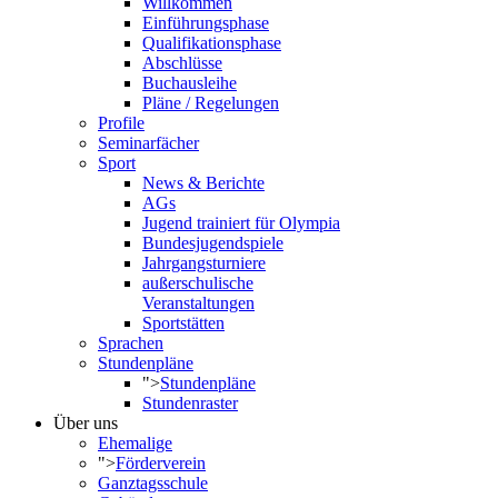
Willkommen
Einführungsphase
Qualifikationsphase
Abschlüsse
Buchausleihe
Pläne / Regelungen
Profile
Seminarfächer
Sport
News & Berichte
AGs
Jugend trainiert für Olympia
Bundesjugendspiele
Jahrgangsturniere
außerschulische
Veranstaltungen
Sportstätten
Sprachen
Stundenpläne
">
Stundenpläne
Stundenraster
Über uns
Ehemalige
">
Förderverein
Ganztagsschule