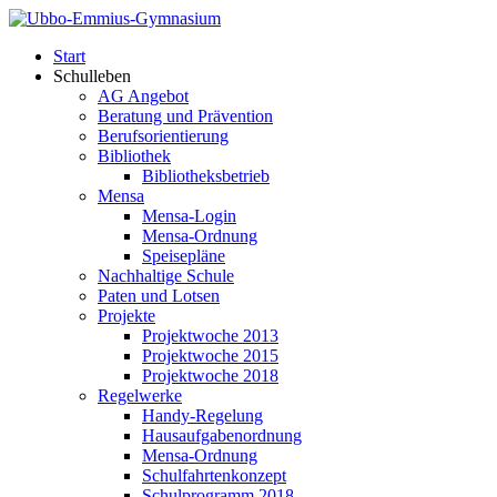
Start
Schulleben
AG Angebot
Beratung und Prävention
Berufsorientierung
Bibliothek
Bibliotheksbetrieb
Mensa
Mensa-Login
Mensa-Ordnung
Speisepläne
Nachhaltige Schule
Paten und Lotsen
Projekte
Projektwoche 2013
Projektwoche 2015
Projektwoche 2018
Regelwerke
Handy-Regelung
Hausaufgabenordnung
Mensa-Ordnung
Schulfahrtenkonzept
Schulprogramm 2018