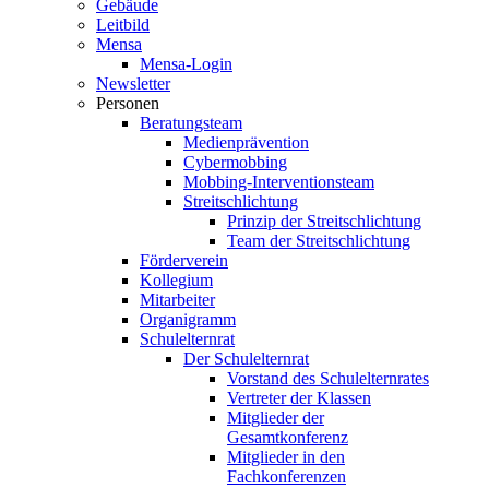
Gebäude
Leitbild
Mensa
Mensa-Login
Newsletter
Personen
Beratungsteam
Medienprävention
Cybermobbing
Mobbing-Interventionsteam
Streitschlichtung
Prinzip der Streitschlichtung
Team der Streitschlichtung
Förderverein
Kollegium
Mitarbeiter
Organigramm
Schulelternrat
Der Schulelternrat
Vorstand des Schulelternrates
Vertreter der Klassen
Mitglieder der
Gesamtkonferenz
Mitglieder in den
Fachkonferenzen