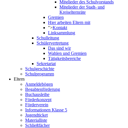
Mitglieder des Schulvorstands
Mitglieder der Stadt- und
Kreiselternräte
Gremien
Hier arbeiten Eltern mit
">
Kontakt
Linksammlung
Schulleitung
Schülervertretung
Das sind wir
Wahlen und Gremien
Tätigkeitsbereiche
Sekretariat
Schulgeschichte
Schulprogramm
Eltern
Anmeldebögen
Begabtenförderung
Buchausleihe
Förderkonzept
Förderverein
Informationen Klasse 5
Jugendticket
Materialliste
Schließfächer