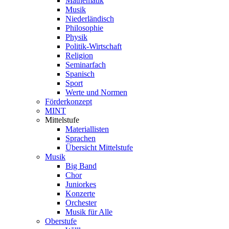
Mathematik
Musik
Niederländisch
Philosophie
Physik
Politik-Wirtschaft
Religion
Seminarfach
Spanisch
Sport
Werte und Normen
Förderkonzept
MINT
Mittelstufe
Materiallisten
Sprachen
Übersicht Mittelstufe
Musik
Big Band
Chor
Juniorkes
Konzerte
Orchester
Musik für Alle
Oberstufe