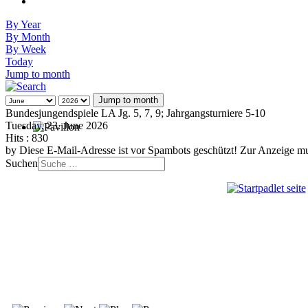
By Year
By Month
By Week
Today
Jump to month
Jump to month
Bundesjungendspiele LA Jg. 5, 7, 9; Jahrgangsturniere 5-10
Tuesday, 23. June 2026
Hits
: 830
by
Diese E-Mail-Adresse ist vor Spambots geschützt! Zur Anzeige mus
Suchen