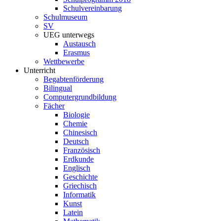
Schulvereinbarung
Schulmuseum
SV
UEG unterwegs
Austausch
Erasmus
Wettbewerbe
Unterricht
Begabtenförderung
Bilingual
Computergrundbildung
Fächer
Biologie
Chemie
Chinesisch
Deutsch
Französisch
Erdkunde
Englisch
Geschichte
Griechisch
Informatik
Kunst
Latein