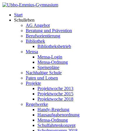
Start
Schulleben
AG Angebot
Beratung und Prävention
Berufsorientierung
Bibliothek
Bibliotheksbetrieb
Mensa
Mensa-Login
Mensa-Ordnung
Speisepläne
Nachhaltige Schule
Paten und Lotsen
Projekte
Projektwoche 2013
Projektwoche 2015
Projektwoche 2018
Regelwerke
Handy-Regelung
Hausaufgabenordnung
Mensa-Ordnung
Schulfahrtenkonzept
Schulprogramm 2018