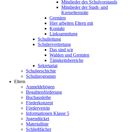
Mitglieder des Schulvorstands
Mitglieder der Stadt- und
Kreiselternräte
Gremien
Hier arbeiten Eltern mit
Kontakt
Linksammlung
Schulleitung
Schülervertretung
Das sind wir
Wahlen und Gremien
Tätigkeitsbereiche
Sekretariat
Schulgeschichte
Schulprogramm
Eltern
Anmeldebögen
Begabtenförderung
Buchausleihe
Förderkonzept
Förderverein
Informationen Klasse 5
Jugendticket
Materialliste
Schließfächer