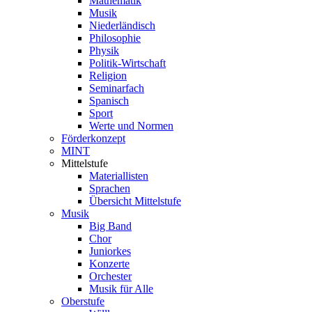
Mathematik
Musik
Niederländisch
Philosophie
Physik
Politik-Wirtschaft
Religion
Seminarfach
Spanisch
Sport
Werte und Normen
Förderkonzept
MINT
Mittelstufe
Materiallisten
Sprachen
Übersicht Mittelstufe
Musik
Big Band
Chor
Juniorkes
Konzerte
Orchester
Musik für Alle
Oberstufe