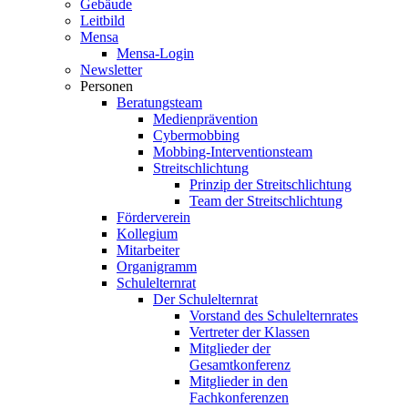
Gebäude
Leitbild
Mensa
Mensa-Login
Newsletter
Personen
Beratungsteam
Medienprävention
Cybermobbing
Mobbing-Interventionsteam
Streitschlichtung
Prinzip der Streitschlichtung
Team der Streitschlichtung
Förderverein
Kollegium
Mitarbeiter
Organigramm
Schulelternrat
Der Schulelternrat
Vorstand des Schulelternrates
Vertreter der Klassen
Mitglieder der
Gesamtkonferenz
Mitglieder in den
Fachkonferenzen