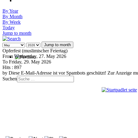
By Year
By Month
By Week
Today
Jump to month
Jump to month
Opferfest (muslimischer Feiertag)
From Wednesday, 27. May 2026
To Friday, 29. May 2026
Hits
: 897
by
Diese E-Mail-Adresse ist vor Spambots geschützt! Zur Anzeige mus
Suchen