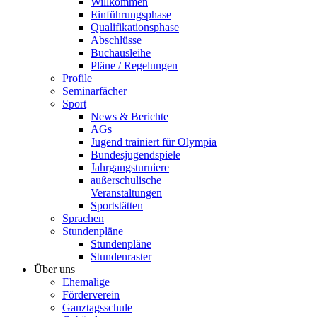
Willkommen
Einführungsphase
Qualifikationsphase
Abschlüsse
Buchausleihe
Pläne / Regelungen
Profile
Seminarfächer
Sport
News & Berichte
AGs
Jugend trainiert für Olympia
Bundesjugendspiele
Jahrgangsturniere
außerschulische
Veranstaltungen
Sportstätten
Sprachen
Stundenpläne
Stundenpläne
Stundenraster
Über uns
Ehemalige
Förderverein
Ganztagsschule