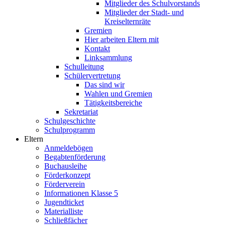
Mitglieder des Schulvorstands
Mitglieder der Stadt- und
Kreiselternräte
Gremien
Hier arbeiten Eltern mit
Kontakt
Linksammlung
Schulleitung
Schülervertretung
Das sind wir
Wahlen und Gremien
Tätigkeitsbereiche
Sekretariat
Schulgeschichte
Schulprogramm
Eltern
Anmeldebögen
Begabtenförderung
Buchausleihe
Förderkonzept
Förderverein
Informationen Klasse 5
Jugendticket
Materialliste
Schließfächer