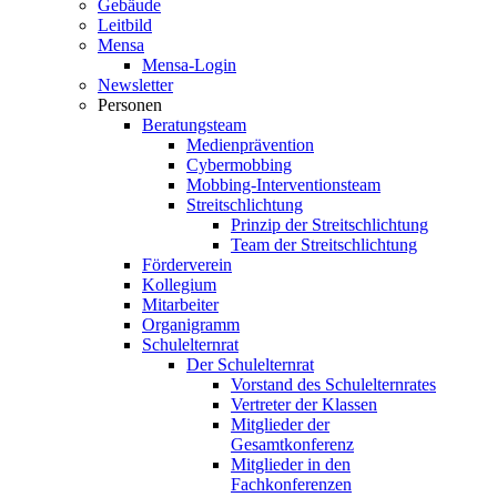
Gebäude
Leitbild
Mensa
Mensa-Login
Newsletter
Personen
Beratungsteam
Medienprävention
Cybermobbing
Mobbing-Interventionsteam
Streitschlichtung
Prinzip der Streitschlichtung
Team der Streitschlichtung
Förderverein
Kollegium
Mitarbeiter
Organigramm
Schulelternrat
Der Schulelternrat
Vorstand des Schulelternrates
Vertreter der Klassen
Mitglieder der
Gesamtkonferenz
Mitglieder in den
Fachkonferenzen