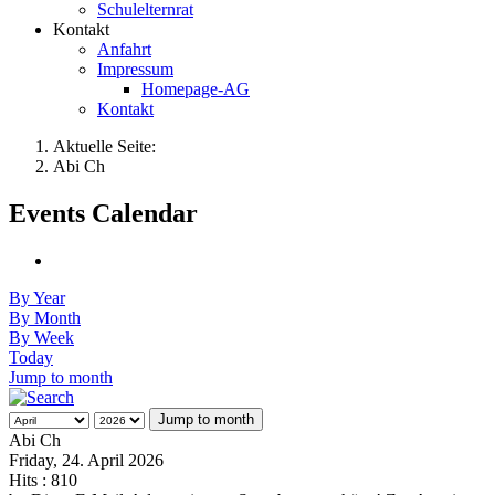
Schulelternrat
Kontakt
Anfahrt
Impressum
Homepage-AG
Kontakt
Aktuelle Seite:
Abi Ch
Events Calendar
By Year
By Month
By Week
Today
Jump to month
Jump to month
Abi Ch
Friday, 24. April 2026
Hits
: 810