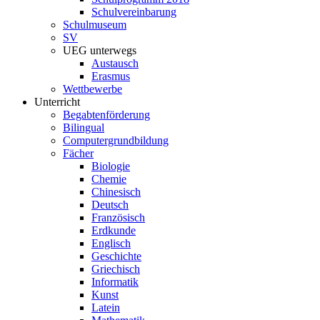
Schulvereinbarung
Schulmuseum
SV
UEG unterwegs
Austausch
Erasmus
Wettbewerbe
Unterricht
Begabtenförderung
Bilingual
Computergrundbildung
Fächer
Biologie
Chemie
Chinesisch
Deutsch
Französisch
Erdkunde
Englisch
Geschichte
Griechisch
Informatik
Kunst
Latein