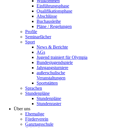
Willkommen
Einführungsphase
Qualifikationsphase
Abschlüsse
Buchausleihe
Pläne / Regelungen
Profile
Seminarfächer
Sport
News & Berichte
AGs
Jugend trainiert für Olympia
Bundesjugendspiele
Jahrgangsturniere
außerschulische
Veranstaltungen
Sportstätten
Sprachen
Stundenpläne
Stundenpläne
Stundenraster
Über uns
Ehemalige
Förderverein
Ganztagsschule