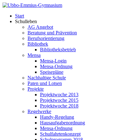
Start
Schulleben
AG Angebot
Beratung und Prävention
Berufsorientierung
Bibliothek
Bibliotheksbetrieb
Mensa
Mensa-Login
Mensa-Ordnung
Speisepläne
Nachhaltige Schule
Paten und Lotsen
Projekte
Projektwoche 2013
Projektwoche 2015
Projektwoche 2018
Regelwerke
Handy-Regelung
Hausaufgabenordnung
Mensa-Ordnung
Schulfahrtenkonzept
Schulprogramm 2018