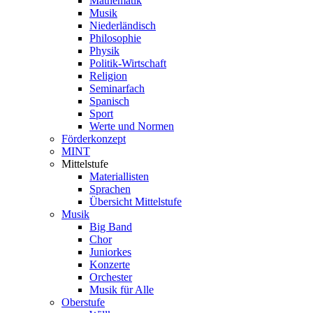
Mathematik
Musik
Niederländisch
Philosophie
Physik
Politik-Wirtschaft
Religion
Seminarfach
Spanisch
Sport
Werte und Normen
Förderkonzept
MINT
Mittelstufe
Materiallisten
Sprachen
Übersicht Mittelstufe
Musik
Big Band
Chor
Juniorkes
Konzerte
Orchester
Musik für Alle
Oberstufe