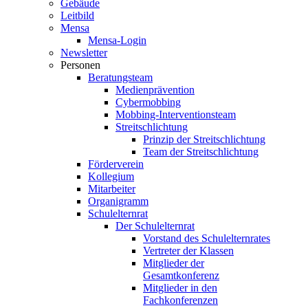
Gebäude
Leitbild
Mensa
Mensa-Login
Newsletter
Personen
Beratungsteam
Medienprävention
Cybermobbing
Mobbing-Interventionsteam
Streitschlichtung
Prinzip der Streitschlichtung
Team der Streitschlichtung
Förderverein
Kollegium
Mitarbeiter
Organigramm
Schulelternrat
Der Schulelternrat
Vorstand des Schulelternrates
Vertreter der Klassen
Mitglieder der
Gesamtkonferenz
Mitglieder in den
Fachkonferenzen