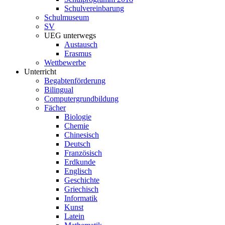
Schulvereinbarung
Schulmuseum
SV
UEG unterwegs
Austausch
Erasmus
Wettbewerbe
Unterricht
Begabtenförderung
Bilingual
Computergrundbildung
Fächer
Biologie
Chemie
Chinesisch
Deutsch
Französisch
Erdkunde
Englisch
Geschichte
Griechisch
Informatik
Kunst
Latein