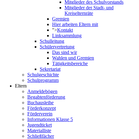
Mitglieder des Schulvorstands
Mitglieder der Stadt- und
Kreiselternräte
Gremien
Hier arbeiten Eltern mit
">
Kontakt
Linksammlung
Schulleitung
Schülervertretung
Das sind wir
Wahlen und Gremien
Tätigkeitsbereiche
Sekretariat
Schulgeschichte
Schulprogramm
Eltern
Anmeldebögen
Begabtenförderung
Buchausleihe
Förderkonzept
Förderverein
Informationen Klasse 5
Jugendticket
Materialliste
Schließfächer