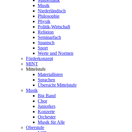
Mathematik
Musik
Niederländisch
Philosophie
Physik
Politik-Wirtschaft
Religion
Seminarfach
Spanisch
Sport
Werte und Normen
Förderkonzept
MINT
Mittelstufe
Materiallisten
Sprachen
Übersicht Mittelstufe
Musik
Big Band
Chor
Juniorkes
Konzerte
Orchester
Musik für Alle
Oberstufe