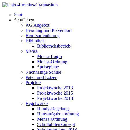
Start
Schulleben
AG Angebot
Beratung und Prävention
Berufsorientierung
Bibliothek
Bibliotheksbetrieb
Mensa
Mensa-Login
Mensa-Ordnung
Speisepläne
Nachhaltige Schule
Paten und Lotsen
Projekte
Projektwoche 2013
Projektwoche 2015
Projektwoche 2018
Regelwerke
Handy-Regelung
Hausaufgabenordnung
Mensa-Ordnung
Schulfahrtenkonzept
Schulprogramm 2018