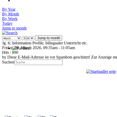
By Year
By Month
By Week
Today
Jump to month
Jump to month
Jg. 6: Information Profile, bilingualer Unterricht etc.
Friday, 06. March 2026, 09:35am - 11:05am
Hits
: 890
by
Diese E-Mail-Adresse ist vor Spambots geschützt! Zur Anzeige mus
Suchen