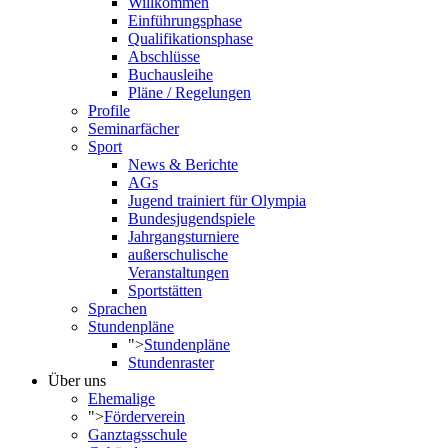
Willkommen
Einführungsphase
Qualifikationsphase
Abschlüsse
Buchausleihe
Pläne / Regelungen
Profile
Seminarfächer
Sport
News & Berichte
AGs
Jugend trainiert für Olympia
Bundesjugendspiele
Jahrgangsturniere
außerschulische
Veranstaltungen
Sportstätten
Sprachen
Stundenpläne
">
Stundenpläne
Stundenraster
Über uns
Ehemalige
">
Förderverein
Ganztagsschule