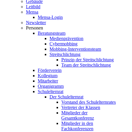
Gebäude
Leitbild
Mensa
Mensa-Login
Newsletter
Personen
Beratungsteam
Medienprävention
Cybermobbing
Mobbing-Interventionsteam
Streitschlichtung
Prinzip der Streitschlichtung
Team der Streitschlichtung
Förderverein
Kollegium
Mitarbeiter
Organigramm
Schulelternrat
Der Schulelternrat
Vorstand des Schulelternrates
Vertreter der Klassen
Mitglieder der
Gesamtkonferenz
Mitglieder in den
Fachkonferenzen