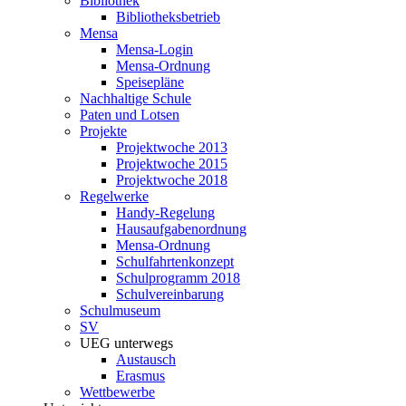
Bibliothek
Bibliotheksbetrieb
Mensa
Mensa-Login
Mensa-Ordnung
Speisepläne
Nachhaltige Schule
Paten und Lotsen
Projekte
Projektwoche 2013
Projektwoche 2015
Projektwoche 2018
Regelwerke
Handy-Regelung
Hausaufgabenordnung
Mensa-Ordnung
Schulfahrtenkonzept
Schulprogramm 2018
Schulvereinbarung
Schulmuseum
SV
UEG unterwegs
Austausch
Erasmus
Wettbewerbe