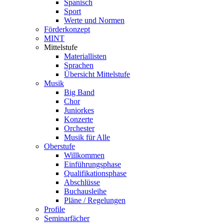
Spanisch
Sport
Werte und Normen
Förderkonzept
MINT
Mittelstufe
Materiallisten
Sprachen
Übersicht Mittelstufe
Musik
Big Band
Chor
Juniorkes
Konzerte
Orchester
Musik für Alle
Oberstufe
Willkommen
Einführungsphase
Qualifikationsphase
Abschlüsse
Buchausleihe
Pläne / Regelungen
Profile
Seminarfächer