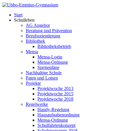
Start
Schulleben
AG Angebot
Beratung und Prävention
Berufsorientierung
Bibliothek
Bibliotheksbetrieb
Mensa
Mensa-Login
Mensa-Ordnung
Speisepläne
Nachhaltige Schule
Paten und Lotsen
Projekte
Projektwoche 2013
Projektwoche 2015
Projektwoche 2018
Regelwerke
Handy-Regelung
Hausaufgabenordnung
Mensa-Ordnung
Schulfahrtenkonzept
Schulprogramm 2018