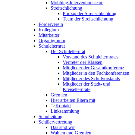
Mobbing-Interventionsteam
Streitschlichtung
Prinzip der Streitschlichtung
Team der Streitschlichtung
Förderverein
Kollegium
Mitarbeiter
Organigramm
Schulelternrat
Der Schulelternrat
Vorstand des Schulelternrates
Vertreter der Klassen
Mitglieder der Gesamtkonferenz
Mitglieder in den Fachkonferenzen
Mitglieder des Schulvorstands
Mitglieder der Stadt- und
Kreiselternräte
Gremien
Hier arbeiten Eltern mit
">
Kontakt
Linksammlung
Schulleitung
Schülervertretung
Das sind wir
Wahlen und Gremien