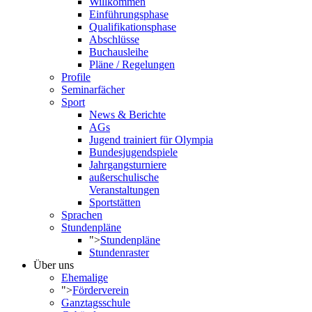
Willkommen
Einführungsphase
Qualifikationsphase
Abschlüsse
Buchausleihe
Pläne / Regelungen
Profile
Seminarfächer
Sport
News & Berichte
AGs
Jugend trainiert für Olympia
Bundesjugendspiele
Jahrgangsturniere
außerschulische
Veranstaltungen
Sportstätten
Sprachen
Stundenpläne
">
Stundenpläne
Stundenraster
Über uns
Ehemalige
">
Förderverein
Ganztagsschule