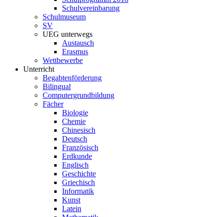
Schulvereinbarung
Schulmuseum
SV
UEG unterwegs
Austausch
Erasmus
Wettbewerbe
Unterricht
Begabtenförderung
Bilingual
Computergrundbildung
Fächer
Biologie
Chemie
Chinesisch
Deutsch
Französisch
Erdkunde
Englisch
Geschichte
Griechisch
Informatik
Kunst
Latein