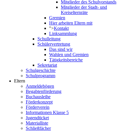
Mitglieder des Schulvorstands
Mitglieder der Stadt- und
Kreiselternräte
Gremien
Hier arbeiten Eltern mit
">
Kontakt
Linksammlung
Schulleitung
Schülervertretung
Das sind wir
Wahlen und Gremien
Tätigkeitsbereiche
Sekretariat
Schulgeschichte
Schulprogramm
Eltern
Anmeldebögen
Begabtenförderung
Buchausleihe
Förderkonzept
Förderverein
Informationen Klasse 5
Jugendticket
Materialliste
Schließfächer