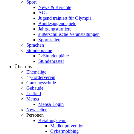
Sport
News & Berichte
AGs
Jugend trainiert für Olympia
Bundesjugendspiele
Jahrgangsturniere
außerschulische Veranstaltungen
Sportstätten
Sprachen
Stundenpläne
">
Stundenpläne
Stundenraster
Über uns
Ehemalige
">
Förderverein
Ganztagsschule
Gebäude
Leitbild
Mensa
Mensa-Login
Newsletter
Personen
Beratungsteam
Medienprävention
Cybermobbing