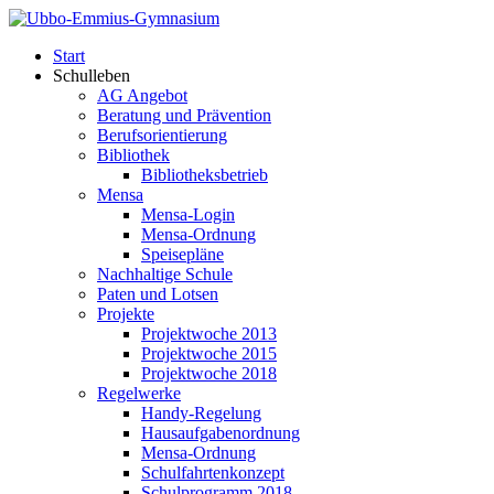
Start
Schulleben
AG Angebot
Beratung und Prävention
Berufsorientierung
Bibliothek
Bibliotheksbetrieb
Mensa
Mensa-Login
Mensa-Ordnung
Speisepläne
Nachhaltige Schule
Paten und Lotsen
Projekte
Projektwoche 2013
Projektwoche 2015
Projektwoche 2018
Regelwerke
Handy-Regelung
Hausaufgabenordnung
Mensa-Ordnung
Schulfahrtenkonzept
Schulprogramm 2018