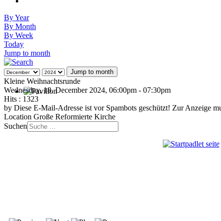
By Year
By Month
By Week
Today
Jump to month
Jump to month
Kleine Weihnachtsrunde
Wednesday, 18. December 2024, 06:00pm - 07:30pm
Hits
: 1323
by
Diese E-Mail-Adresse ist vor Spambots geschützt! Zur Anzeige mus
Location
Große Reformierte Kirche
Suchen