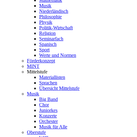
Mathematik
Musik
Niederländisch
Philosophie
Physik
Politik-Wirtschaft
Religion
Seminarfach
Spanisch
Sport
Werte und Normen
Förderkonzept
MINT
Mittelstufe
Materiallisten
Sprachen
Übersicht Mittelstufe
Musik
Big Band
Chor
Juniorkes
Konzerte
Orchester
Musik für Alle
Oberstufe