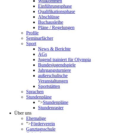
Willkommen
Einführungsphase
Qualifikationsphase
Abschlüsse
Buchausleihe
Pläne / Regelungen
Profile
Seminarfächer
Sport
News & Berichte
AGs
Jugend trainiert für Olympia
Bundesjugendspiele
Jahrgangsturniere
außerschulische
Veranstaltungen
Sportstätten
Sprachen
Stundenpläne
">
Stundenpläne
Stundenraster
Über uns
Ehemalige
">
Förderverein
Ganztagsschule