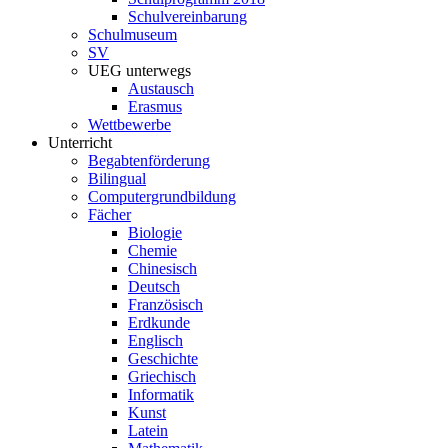
Schulvereinbarung
Schulmuseum
SV
UEG unterwegs
Austausch
Erasmus
Wettbewerbe
Unterricht
Begabtenförderung
Bilingual
Computergrundbildung
Fächer
Biologie
Chemie
Chinesisch
Deutsch
Französisch
Erdkunde
Englisch
Geschichte
Griechisch
Informatik
Kunst
Latein