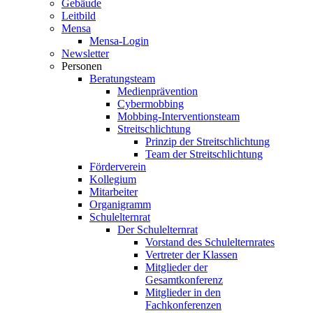
Gebäude
Leitbild
Mensa
Mensa-Login
Newsletter
Personen
Beratungsteam
Medienprävention
Cybermobbing
Mobbing-Interventionsteam
Streitschlichtung
Prinzip der Streitschlichtung
Team der Streitschlichtung
Förderverein
Kollegium
Mitarbeiter
Organigramm
Schulelternrat
Der Schulelternrat
Vorstand des Schulelternrates
Vertreter der Klassen
Mitglieder der
Gesamtkonferenz
Mitglieder in den
Fachkonferenzen