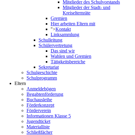
Mitglieder des Schulvorstands
Mitglieder der Stadt- und
Kreiselternräte
Gremien
Hier arbeiten Eltern mit
">
Kontakt
Linksammlung
Schulleitung
Schülervertretung
Das sind wir
Wahlen und Gremien
Tätigkeitsbereiche
Sekretariat
Schulgeschichte
Schulprogramm
Eltern
Anmeldebögen
Begabtenförderung
Buchausleihe
Förderkonzept
Förderverein
Informationen Klasse 5
Jugendticket
Materialliste
Schließfächer