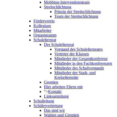
Mobbing-Interventionsteam
Streitschlichtung
Prinzip der Streitschlichtung
Team der Streitschlichtung
Förderverein
Kollegium
Mitarbeiter
Organigramm
Schulelternrat
Der Schulelternrat
Vorstand des Schulelternrates
Vertreter der Klassen
Mitglieder der Gesamtkonferenz
Mitglieder in den Fachkonferenzen
Mitglieder des Schulvorstands
Mitglieder der Stadt- und
Kreiselternräte
Gremien
Hier arbeiten Eltern mit
">
Kontakt
Linksammlung
Schulleitung
Schülervertretung
Das sind wir
Wahlen und Gremien