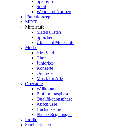
Spanisch
Sport
Werte und Normen
Förderkonzept
MINT
Mittelstufe
Materiallisten
Sprachen
Übersicht Mittelstufe
Musik
Big Band
Chor
Juniorkes
Konzerte
Orchester
Musik für Alle
Oberstufe
Willkommen
Einführungsphase
Qualifikationsphase
Abschlüsse
Buchausleihe
Pläne / Regelungen
Profile
Seminarfächer