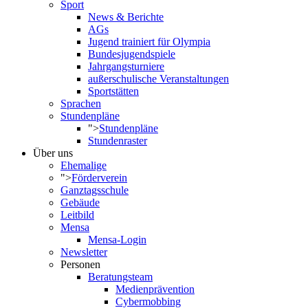
Sport
News & Berichte
AGs
Jugend trainiert für Olympia
Bundesjugendspiele
Jahrgangsturniere
außerschulische Veranstaltungen
Sportstätten
Sprachen
Stundenpläne
">
Stundenpläne
Stundenraster
Über uns
Ehemalige
">
Förderverein
Ganztagsschule
Gebäude
Leitbild
Mensa
Mensa-Login
Newsletter
Personen
Beratungsteam
Medienprävention
Cybermobbing