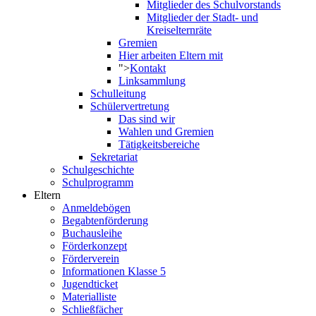
Mitglieder des Schulvorstands
Mitglieder der Stadt- und
Kreiselternräte
Gremien
Hier arbeiten Eltern mit
">
Kontakt
Linksammlung
Schulleitung
Schülervertretung
Das sind wir
Wahlen und Gremien
Tätigkeitsbereiche
Sekretariat
Schulgeschichte
Schulprogramm
Eltern
Anmeldebögen
Begabtenförderung
Buchausleihe
Förderkonzept
Förderverein
Informationen Klasse 5
Jugendticket
Materialliste
Schließfächer