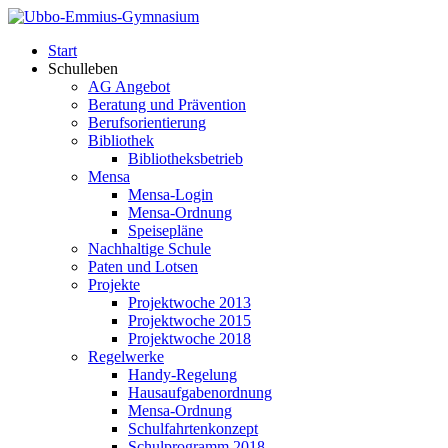
Start
Schulleben
AG Angebot
Beratung und Prävention
Berufsorientierung
Bibliothek
Bibliotheksbetrieb
Mensa
Mensa-Login
Mensa-Ordnung
Speisepläne
Nachhaltige Schule
Paten und Lotsen
Projekte
Projektwoche 2013
Projektwoche 2015
Projektwoche 2018
Regelwerke
Handy-Regelung
Hausaufgabenordnung
Mensa-Ordnung
Schulfahrtenkonzept
Schulprogramm 2018