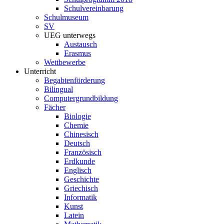
Schulvereinbarung
Schulmuseum
SV
UEG unterwegs
Austausch
Erasmus
Wettbewerbe
Unterricht
Begabtenförderung
Bilingual
Computergrundbildung
Fächer
Biologie
Chemie
Chinesisch
Deutsch
Französisch
Erdkunde
Englisch
Geschichte
Griechisch
Informatik
Kunst
Latein