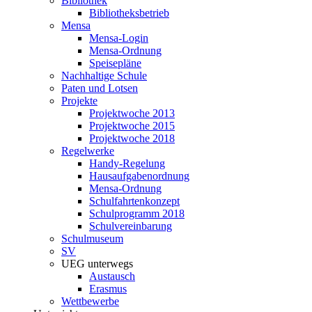
Bibliothek
Bibliotheksbetrieb
Mensa
Mensa-Login
Mensa-Ordnung
Speisepläne
Nachhaltige Schule
Paten und Lotsen
Projekte
Projektwoche 2013
Projektwoche 2015
Projektwoche 2018
Regelwerke
Handy-Regelung
Hausaufgabenordnung
Mensa-Ordnung
Schulfahrtenkonzept
Schulprogramm 2018
Schulvereinbarung
Schulmuseum
SV
UEG unterwegs
Austausch
Erasmus
Wettbewerbe