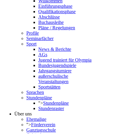
Willkommen
Einführungsphase
Qualifikationsphase
Abschlüsse
Buchausleihe
Pläne / Regelungen
Profile
Seminarfächer
Sport
News & Berichte
AGs
Jugend trainiert für Olympia
Bundesjugendspiele
Jahrgangsturniere
außerschulische
Veranstaltungen
Sportstätten
Sprachen
Stundenpläne
">
Stundenpläne
Stundenraster
Über uns
Ehemalige
">
Förderverein
Ganztagsschule