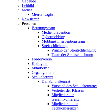
Gebäude
Leitbild
Mensa
Mensa-Login
Newsletter
Personen
Beratungsteam
Medienprävention
Cybermobbing
Mobbing-Interventionsteam
Streitschlichtung
Prinzip der Streitschlichtung
Team der Streitschlichtung
Förderverein
Kollegium
Mitarbeiter
Organigramm
Schulelternrat
Der Schulelternrat
Vorstand des Schulelternrates
Vertreter der Klassen
Mitglieder der
Gesamtkonferenz
Mitglieder in den
Fachkonferenzen