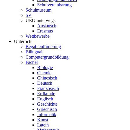
Schulvereinbarung
Schulmuseum
SV
UEG unterwegs
Austausch
Erasmus
Wettbewerbe
Unterricht
Begabtenförderung
Bilingual
Computergrundbildung
Fächer
Biologie
Chemie
Chinesisch
Deutsch
Französisch
Erdkunde
Englisch
Geschichte
Griechisch
Informatik
Kunst
Latein