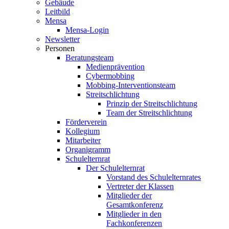
Gebäude
Leitbild
Mensa
Mensa-Login
Newsletter
Personen
Beratungsteam
Medienprävention
Cybermobbing
Mobbing-Interventionsteam
Streitschlichtung
Prinzip der Streitschlichtung
Team der Streitschlichtung
Förderverein
Kollegium
Mitarbeiter
Organigramm
Schulelternrat
Der Schulelternrat
Vorstand des Schulelternrates
Vertreter der Klassen
Mitglieder der
Gesamtkonferenz
Mitglieder in den
Fachkonferenzen