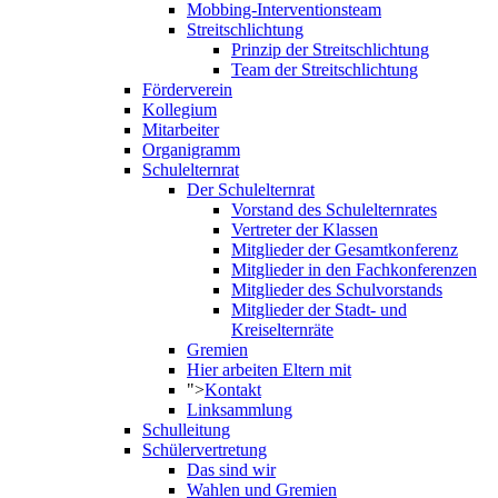
Mobbing-Interventionsteam
Streitschlichtung
Prinzip der Streitschlichtung
Team der Streitschlichtung
Förderverein
Kollegium
Mitarbeiter
Organigramm
Schulelternrat
Der Schulelternrat
Vorstand des Schulelternrates
Vertreter der Klassen
Mitglieder der Gesamtkonferenz
Mitglieder in den Fachkonferenzen
Mitglieder des Schulvorstands
Mitglieder der Stadt- und
Kreiselternräte
Gremien
Hier arbeiten Eltern mit
">
Kontakt
Linksammlung
Schulleitung
Schülervertretung
Das sind wir
Wahlen und Gremien