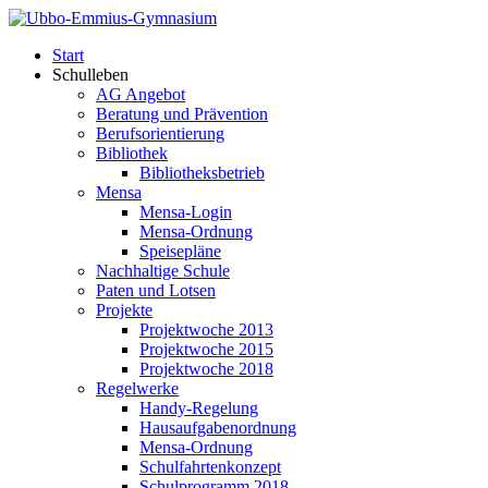
Start
Schulleben
AG Angebot
Beratung und Prävention
Berufsorientierung
Bibliothek
Bibliotheksbetrieb
Mensa
Mensa-Login
Mensa-Ordnung
Speisepläne
Nachhaltige Schule
Paten und Lotsen
Projekte
Projektwoche 2013
Projektwoche 2015
Projektwoche 2018
Regelwerke
Handy-Regelung
Hausaufgabenordnung
Mensa-Ordnung
Schulfahrtenkonzept
Schulprogramm 2018