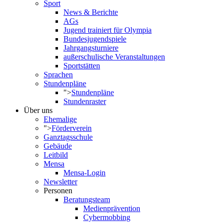
Sport
News & Berichte
AGs
Jugend trainiert für Olympia
Bundesjugendspiele
Jahrgangsturniere
außerschulische Veranstaltungen
Sportstätten
Sprachen
Stundenpläne
">
Stundenpläne
Stundenraster
Über uns
Ehemalige
">
Förderverein
Ganztagsschule
Gebäude
Leitbild
Mensa
Mensa-Login
Newsletter
Personen
Beratungsteam
Medienprävention
Cybermobbing