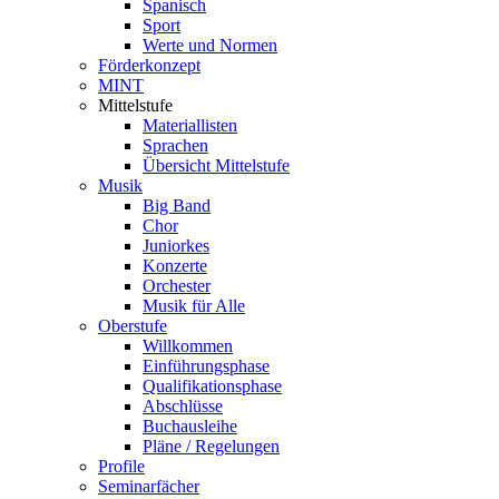
Spanisch
Sport
Werte und Normen
Förderkonzept
MINT
Mittelstufe
Materiallisten
Sprachen
Übersicht Mittelstufe
Musik
Big Band
Chor
Juniorkes
Konzerte
Orchester
Musik für Alle
Oberstufe
Willkommen
Einführungsphase
Qualifikationsphase
Abschlüsse
Buchausleihe
Pläne / Regelungen
Profile
Seminarfächer