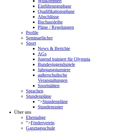
Willkommen
Einführungsphase
Qualifikationsphase
Abschlüsse
Buchausleihe
Pläne / Regelungen
Profile
Seminarfächer
Sport
News & Berichte
AGs
Jugend trainiert für Olympia
Bundesjugendspiele
Jahrgangsturniere
außerschulische
Veranstaltungen
Sportstätten
Sprachen
Stundenpläne
">
Stundenpläne
Stundenraster
Über uns
Ehemalige
">
Förderverein
Ganztagsschule