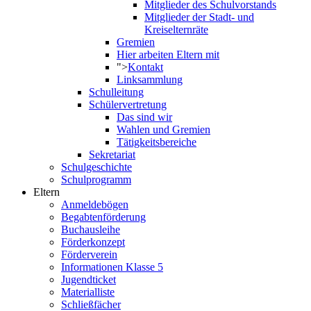
Mitglieder des Schulvorstands
Mitglieder der Stadt- und
Kreiselternräte
Gremien
Hier arbeiten Eltern mit
">
Kontakt
Linksammlung
Schulleitung
Schülervertretung
Das sind wir
Wahlen und Gremien
Tätigkeitsbereiche
Sekretariat
Schulgeschichte
Schulprogramm
Eltern
Anmeldebögen
Begabtenförderung
Buchausleihe
Förderkonzept
Förderverein
Informationen Klasse 5
Jugendticket
Materialliste
Schließfächer