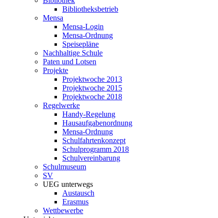
Bibliothek
Bibliotheksbetrieb
Mensa
Mensa-Login
Mensa-Ordnung
Speisepläne
Nachhaltige Schule
Paten und Lotsen
Projekte
Projektwoche 2013
Projektwoche 2015
Projektwoche 2018
Regelwerke
Handy-Regelung
Hausaufgabenordnung
Mensa-Ordnung
Schulfahrtenkonzept
Schulprogramm 2018
Schulvereinbarung
Schulmuseum
SV
UEG unterwegs
Austausch
Erasmus
Wettbewerbe