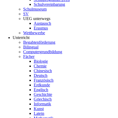
Schulvereinbarung
Schulmuseum
SV
UEG unterwegs
Austausch
Erasmus
Wettbewerbe
Unterricht
Begabtenförderung
Bilingual
Computergrundbildung
Fächer
Biologie
Chemie
Chinesisch
Deutsch
Französisch
Erdkunde
Englisch
Geschichte
Griechisch
Informatik
Kunst
Latein