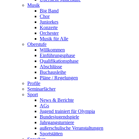
Musik
Big Band
Chor
Juniorkes
Konzerte
Orchester
Musik für Alle
Oberstufe
Willkommen
Einführungsphase
Qualifikationsphase
Abschlüsse
Buchausleihe
Pläne / Regelungen
Profile
Seminarfächer
Sport
News & Berichte
AGs
Jugend trainiert für Olympia
Bundesjugendspiele
Jahrgangsturniere
außerschulische Veranstaltungen
Sportstätten