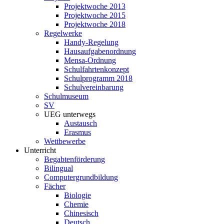
Projektwoche 2013
Projektwoche 2015
Projektwoche 2018
Regelwerke
Handy-Regelung
Hausaufgabenordnung
Mensa-Ordnung
Schulfahrtenkonzept
Schulprogramm 2018
Schulvereinbarung
Schulmuseum
SV
UEG unterwegs
Austausch
Erasmus
Wettbewerbe
Unterricht
Begabtenförderung
Bilingual
Computergrundbildung
Fächer
Biologie
Chemie
Chinesisch
Deutsch