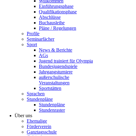
Willkommen
Einführungsphase
Qualifikationsphase
Abschlüsse
Buchausleihe
Pläne / Regelungen
Profile
Seminarfächer
Sport
News & Berichte
AGs
Jugend trainiert für Olympia
Bundesjugendspiele
Jahrgangsturniere
außerschulische
Veranstaltungen
Sportstätten
Sprachen
Stundenpläne
Stundenpläne
Stundenraster
Über uns
Ehemalige
Förderverein
Ganztagsschule