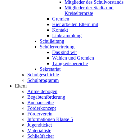
Mitglieder des Schulvorstands
Mitglieder der Stadt- und
Kreiselternräte
Gremien
Hier arbeiten Eltern mit
Kontakt
Linksammlung
Schulleitung
Schülervertretung
Das sind wir
Wahlen und Gremien
Tätigkeitsbereiche
Sekretariat
Schulgeschichte
Schulprogramm
Eltern
Anmeldebögen
Begabtenförderung
Buchausleihe
Förderkonzept
Förderverein
Informationen Klasse 5
Jugendticket
Materialliste
Schließfächer