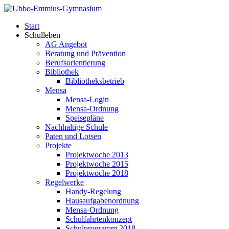
Start
Schulleben
AG Angebot
Beratung und Prävention
Berufsorientierung
Bibliothek
Bibliotheksbetrieb
Mensa
Mensa-Login
Mensa-Ordnung
Speisepläne
Nachhaltige Schule
Paten und Lotsen
Projekte
Projektwoche 2013
Projektwoche 2015
Projektwoche 2018
Regelwerke
Handy-Regelung
Hausaufgabenordnung
Mensa-Ordnung
Schulfahrtenkonzept
Schulprogramm 2018