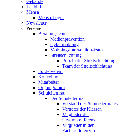
Gebäude
Leitbild
Mensa
Mensa-Login
Newsletter
Personen
Beratungsteam
Medienprävention
Cybermobbing
Mobbing-Interventionsteam
Streitschlichtung
Prinzip der Streitschlichtung
Team der Streitschlichtung
Förderverein
Kollegium
Mitarbeiter
Organigramm
Schulelternrat
Der Schulelternrat
Vorstand des Schulelternrates
Vertreter der Klassen
Mitglieder der
Gesamtkonferenz
Mitglieder in den
Fachkonferenzen