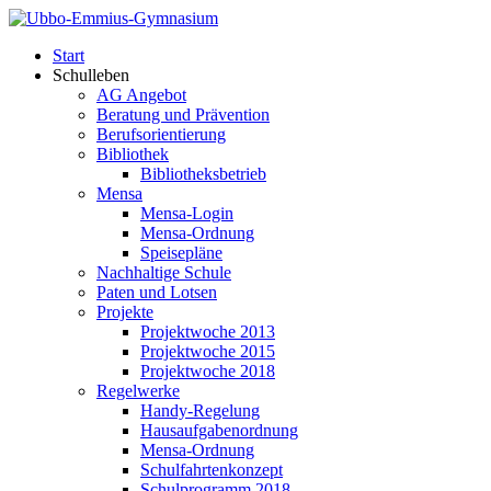
Start
Schulleben
AG Angebot
Beratung und Prävention
Berufsorientierung
Bibliothek
Bibliotheksbetrieb
Mensa
Mensa-Login
Mensa-Ordnung
Speisepläne
Nachhaltige Schule
Paten und Lotsen
Projekte
Projektwoche 2013
Projektwoche 2015
Projektwoche 2018
Regelwerke
Handy-Regelung
Hausaufgabenordnung
Mensa-Ordnung
Schulfahrtenkonzept
Schulprogramm 2018