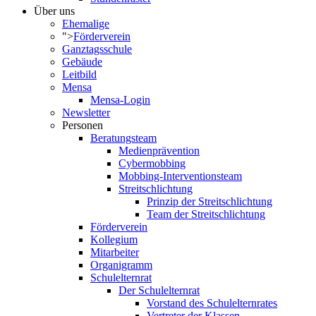
Über uns
Ehemalige
">
Förderverein
Ganztagsschule
Gebäude
Leitbild
Mensa
Mensa-Login
Newsletter
Personen
Beratungsteam
Medienprävention
Cybermobbing
Mobbing-Interventionsteam
Streitschlichtung
Prinzip der Streitschlichtung
Team der Streitschlichtung
Förderverein
Kollegium
Mitarbeiter
Organigramm
Schulelternrat
Der Schulelternrat
Vorstand des Schulelternrates
Vertreter der Klassen