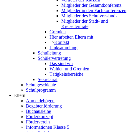
Mitglieder der Gesamtkonferenz
Mitglieder in den Fachkonferenzen
Mitglieder des Schulvorstands
Mitglieder der Stadt- und
Kreiselternräte
Gremien
Hier arbeiten Eltern mit
">
Kontakt
Linksammlung
Schulleitung
Schülervertretung
Das sind wir
Wahlen und Gremien
Tätigkeitsbereiche
Sekretariat
Schulgeschichte
Schulprogramm
Eltern
Anmeldebögen
Begabtenförderung
Buchausleihe
Förderkonzept
Förderverein
Informationen Klasse 5