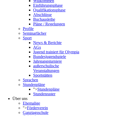
Willkommen
Einführungsphase
Qualifikationsphase
Abschlüsse
Buchausleihe
Pläne / Regelungen
Profile
Seminarfächer
Sport
News & Berichte
AGs
Jugend trainiert für Olympia
Bundesjugendspiele
Jahrgangsturniere
außerschulische
Veranstaltungen
Sportstätten
Sprachen
Stundenpläne
">
Stundenpläne
Stundenraster
Über uns
Ehemalige
">
Förderverein
Ganztagsschule