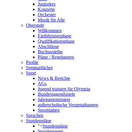
Juniorkes
Konzerte
Orchester
Musik für Alle
Oberstufe
Willkommen
Einführungsphase
Qualifikationsphase
Abschlüsse
Buchausleihe
Pläne / Regelungen
Profile
Seminarfächer
Sport
News & Berichte
AGs
Jugend trainiert für Olympia
Bundesjugendspiele
Jahrgangsturniere
außerschulische Veranstaltungen
Sportstätten
Sprachen
Stundenpläne
">
Stundenpläne
Stundenraster