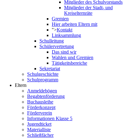
Mitglieder des Schulvorstands
Mitglieder der Stadt- und
Kreiselternräte
Gremien
Hier arbeiten Eltern mit
">
Kontakt
Linksammlung
Schulleitung
Schülervertretung
Das sind wir
Wahlen und Gremien
Tätigkeitsbereiche
Sekretariat
Schulgeschichte
Schulprogramm
Eltern
Anmeldebögen
Begabtenförderung
Buchausleihe
Förderkonzept
Förderverein
Informationen Klasse 5
Jugendticket
Materialliste
Schließfächer