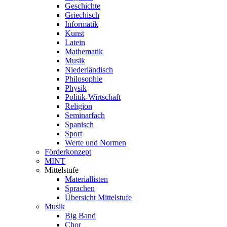
Geschichte
Griechisch
Informatik
Kunst
Latein
Mathematik
Musik
Niederländisch
Philosophie
Physik
Politik-Wirtschaft
Religion
Seminarfach
Spanisch
Sport
Werte und Normen
Förderkonzept
MINT
Mittelstufe
Materiallisten
Sprachen
Übersicht Mittelstufe
Musik
Big Band
Chor