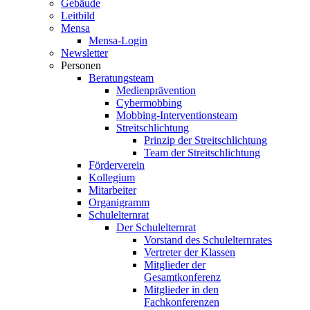
Gebäude
Leitbild
Mensa
Mensa-Login
Newsletter
Personen
Beratungsteam
Medienprävention
Cybermobbing
Mobbing-Interventionsteam
Streitschlichtung
Prinzip der Streitschlichtung
Team der Streitschlichtung
Förderverein
Kollegium
Mitarbeiter
Organigramm
Schulelternrat
Der Schulelternrat
Vorstand des Schulelternrates
Vertreter der Klassen
Mitglieder der
Gesamtkonferenz
Mitglieder in den
Fachkonferenzen