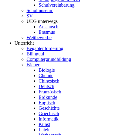
Schulvereinbarung
Schulmuseum
SV
UEG unterwegs
Austausch
Erasmus
Wettbewerbe
Unterricht
Begabtenförderung
Bilingual
Computergrundbildung
Fächer
Biologie
Chemie
Chinesisch
Deutsch
Französisch
Erdkunde
Englisch
Geschichte
Griechisch
Informatik
Kunst
Latein