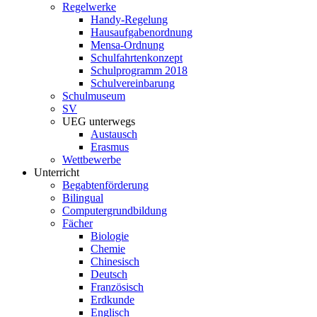
Regelwerke
Handy-Regelung
Hausaufgabenordnung
Mensa-Ordnung
Schulfahrtenkonzept
Schulprogramm 2018
Schulvereinbarung
Schulmuseum
SV
UEG unterwegs
Austausch
Erasmus
Wettbewerbe
Unterricht
Begabtenförderung
Bilingual
Computergrundbildung
Fächer
Biologie
Chemie
Chinesisch
Deutsch
Französisch
Erdkunde
Englisch