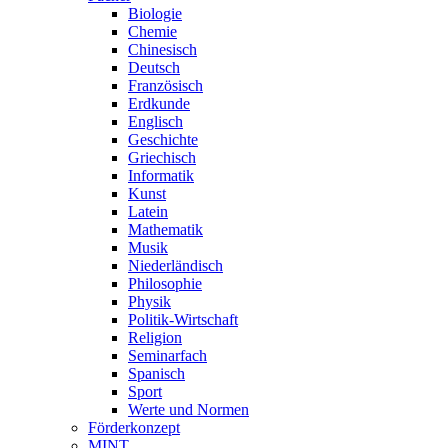
Biologie
Chemie
Chinesisch
Deutsch
Französisch
Erdkunde
Englisch
Geschichte
Griechisch
Informatik
Kunst
Latein
Mathematik
Musik
Niederländisch
Philosophie
Physik
Politik-Wirtschaft
Religion
Seminarfach
Spanisch
Sport
Werte und Normen
Förderkonzept
MINT