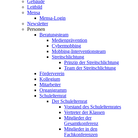
Gebäude
Leitbild
Mensa
Mensa-Login
Newsletter
Personen
Beratungsteam
Medienprävention
Cybermobbing
Mobbing-Interventionsteam
Streitschlichtung
Prinzip der Streitschlichtung
Team der Streitschlichtung
Förderverein
Kollegium
Mitarbeiter
Organigramm
Schulelternrat
Der Schulelternrat
Vorstand des Schulelternrates
Vertreter der Klassen
Mitglieder der
Gesamtkonferenz
Mitglieder in den
Fachkonferenzen