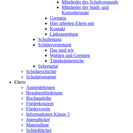
Mitglieder des Schulvorstands
Mitglieder der Stadt- und
Kreiselternräte
Gremien
Hier arbeiten Eltern mit
Kontakt
Linksammlung
Schulleitung
Schülervertretung
Das sind wir
Wahlen und Gremien
Tätigkeitsbereiche
Sekretariat
Schulgeschichte
Schulprogramm
Eltern
Anmeldebögen
Begabtenförderung
Buchausleihe
Förderkonzept
Förderverein
Informationen Klasse 5
Jugendticket
Materialliste
Schließfächer