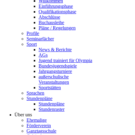
Willkommen
Einführungsphase
Qualifikationsphase
Abschlüsse
Buchausleihe
Pläne / Regelungen
Profile
Seminarfächer
Sport
News & Berichte
AGs
Jugend trainiert für Olympia
Bundesjugendspiele
Jahrgangsturniere
außerschulische
Veranstaltungen
Sportstätten
Sprachen
Stundenpläne
Stundenpläne
Stundenraster
Über uns
Ehemalige
Förderverein
Ganztagsschule