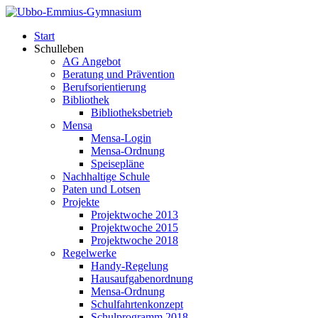
Start
Schulleben
AG Angebot
Beratung und Prävention
Berufsorientierung
Bibliothek
Bibliotheksbetrieb
Mensa
Mensa-Login
Mensa-Ordnung
Speisepläne
Nachhaltige Schule
Paten und Lotsen
Projekte
Projektwoche 2013
Projektwoche 2015
Projektwoche 2018
Regelwerke
Handy-Regelung
Hausaufgabenordnung
Mensa-Ordnung
Schulfahrtenkonzept
Schulprogramm 2018