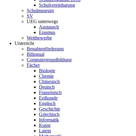
Schulvereinbarung
Schulmuseum
SV
UEG unterwegs
Austausch
Erasmus
Wettbewerbe
Unterricht
Begabtenförderung
Bilingual
Computergrundbildung
Fächer
Biologie
Chemie
Chinesisch
Deutsch
Französisch
Erdkunde
Englisch
Geschichte
Griechisch
Informatik
Kunst
Latein