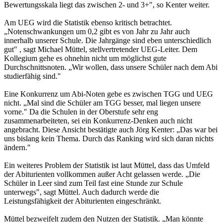
Bewertungsskala liegt das zwischen 2- und 3+", so Kenter weiter.
Am UEG wird die Statistik ebenso kritisch betrachtet.
„Notenschwankungen um 0,2 gibt es von Jahr zu Jahr auch
innerhalb unserer Schule. Die Jahrgänge sind eben unterschiedlich
gut" , sagt Michael Müttel, stellvertretender UEG-Leiter. Dem
Kollegium gehe es ohnehin nicht um möglichst gute
Durchschnittsnoten. „Wir wollen, dass unsere Schüler nach dem Abi
studierfähig sind."
Eine Konkurrenz um Abi-Noten gebe es zwischen TGG und UEG
nicht. „Mal sind die Schüler am TGG besser, mal liegen unsere
vorne." Da die Schulen in der Oberstufe sehr eng
zusammenarbeiteten, sei ein Konkurrenz-Denken auch nicht
angebracht. Diese Ansicht bestätigte auch Jörg Kenter: „Das war bei
uns bislang kein Thema. Durch das Ranking wird sich daran nichts
ändern."
Ein weiteres Problem der Statistik ist laut Müttel, dass das Umfeld
der Abiturienten vollkommen außer Acht gelassen werde. „Die
Schüler in Leer sind zum Teil fast eine Stunde zur Schule
unterwegs", sagt Müttel. Auch dadurch werde die
Leistungsfähigkeit der Abiturienten eingeschränkt.
Müttel bezweifelt zudem den Nutzen der Statistik. „Man könnte