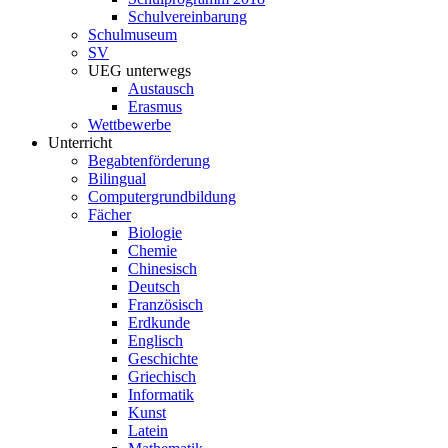
Schulvereinbarung
Schulmuseum
SV
UEG unterwegs
Austausch
Erasmus
Wettbewerbe
Unterricht
Begabtenförderung
Bilingual
Computergrundbildung
Fächer
Biologie
Chemie
Chinesisch
Deutsch
Französisch
Erdkunde
Englisch
Geschichte
Griechisch
Informatik
Kunst
Latein