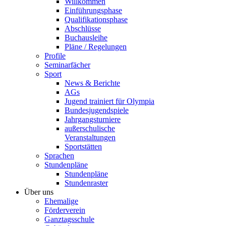
Willkommen
Einführungsphase
Qualifikationsphase
Abschlüsse
Buchausleihe
Pläne / Regelungen
Profile
Seminarfächer
Sport
News & Berichte
AGs
Jugend trainiert für Olympia
Bundesjugendspiele
Jahrgangsturniere
außerschulische
Veranstaltungen
Sportstätten
Sprachen
Stundenpläne
Stundenpläne
Stundenraster
Über uns
Ehemalige
Förderverein
Ganztagsschule