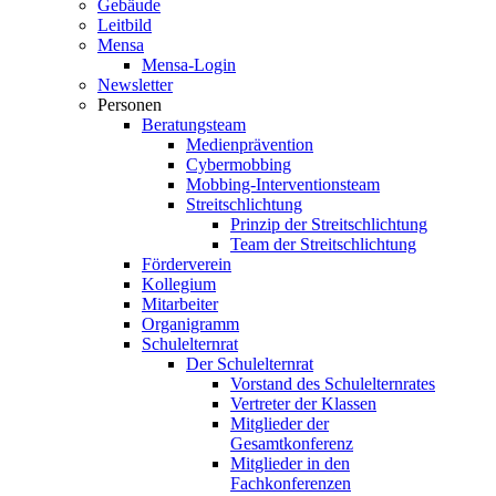
Gebäude
Leitbild
Mensa
Mensa-Login
Newsletter
Personen
Beratungsteam
Medienprävention
Cybermobbing
Mobbing-Interventionsteam
Streitschlichtung
Prinzip der Streitschlichtung
Team der Streitschlichtung
Förderverein
Kollegium
Mitarbeiter
Organigramm
Schulelternrat
Der Schulelternrat
Vorstand des Schulelternrates
Vertreter der Klassen
Mitglieder der
Gesamtkonferenz
Mitglieder in den
Fachkonferenzen