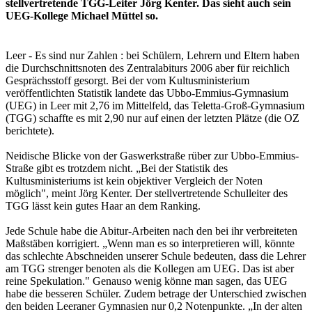
stellvertretende TGG-Leiter Jörg Kenter. Das sieht auch sein
UEG-Kollege Michael Müttel so.
Leer - Es sind nur Zahlen : bei Schülern, Lehrern und Eltern haben
die Durchschnittsnoten des Zentralabiturs 2006 aber für reichlich
Gesprächsstoff gesorgt. Bei der vom Kultusministerium
veröffentlichten Statistik landete das Ubbo-Emmius-Gymnasium
(UEG) in Leer mit 2,76 im Mittelfeld, das Teletta-Groß-Gymnasium
(TGG) schaffte es mit 2,90 nur auf einen der letzten Plätze (die OZ
berichtete).
Neidische Blicke von der Gaswerkstraße rüber zur Ubbo-Emmius-
Straße gibt es trotzdem nicht. „Bei der Statistik des
Kultusministeriums ist kein objektiver Vergleich der Noten
möglich", meint Jörg Kenter. Der stellvertretende Schulleiter des
TGG lässt kein gutes Haar an dem Ranking.
Jede Schule habe die Abitur-Arbeiten nach den bei ihr verbreiteten
Maßstäben korrigiert. „Wenn man es so interpretieren will, könnte
das schlechte Abschneiden unserer Schule bedeuten, dass die Lehrer
am TGG strenger benoten als die Kollegen am UEG. Das ist aber
reine Spekulation." Genauso wenig könne man sagen, das UEG
habe die besseren Schüler. Zudem betrage der Unterschied zwischen
den beiden Leeraner Gymnasien nur 0,2 Notenpunkte. „In der alten