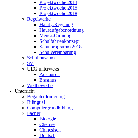
Projektwoche 2013
Projektwoche 2015
Projektwoche 2018
Regelwerke
Handy-Regelung
Hausaufgabenordnung
Mensa-Ordnung
Schulfahrtenkonzept
Schulprogramm 2018
Schulvereinbarung
Schulmuseum
SV
UEG unterwegs
Austausch
Erasmus
Wettbewerbe
Unterricht
Begabtenförderung
Bilingual
Computergrundbildung
Fächer
Biologie
Chemie
Chinesisch
Deutsch