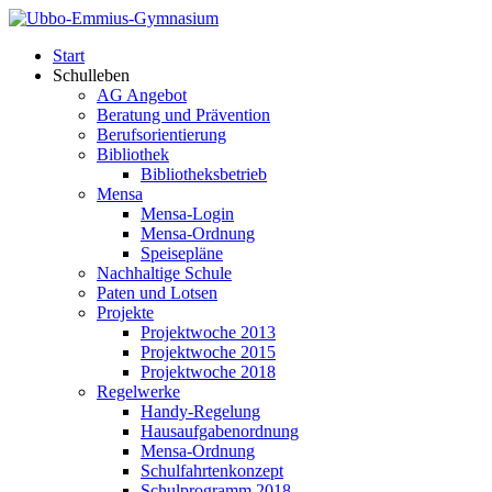
Start
Schulleben
AG Angebot
Beratung und Prävention
Berufsorientierung
Bibliothek
Bibliotheksbetrieb
Mensa
Mensa-Login
Mensa-Ordnung
Speisepläne
Nachhaltige Schule
Paten und Lotsen
Projekte
Projektwoche 2013
Projektwoche 2015
Projektwoche 2018
Regelwerke
Handy-Regelung
Hausaufgabenordnung
Mensa-Ordnung
Schulfahrtenkonzept
Schulprogramm 2018