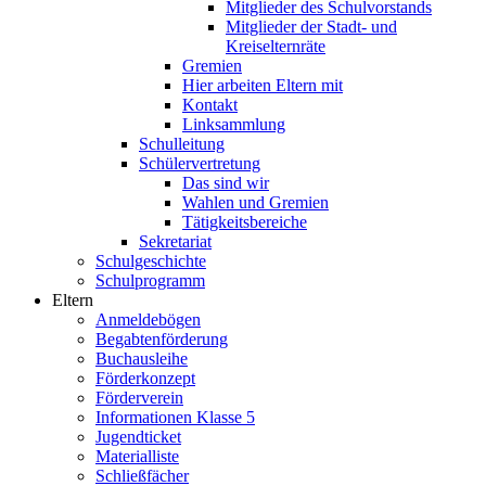
Mitglieder des Schulvorstands
Mitglieder der Stadt- und
Kreiselternräte
Gremien
Hier arbeiten Eltern mit
Kontakt
Linksammlung
Schulleitung
Schülervertretung
Das sind wir
Wahlen und Gremien
Tätigkeitsbereiche
Sekretariat
Schulgeschichte
Schulprogramm
Eltern
Anmeldebögen
Begabtenförderung
Buchausleihe
Förderkonzept
Förderverein
Informationen Klasse 5
Jugendticket
Materialliste
Schließfächer