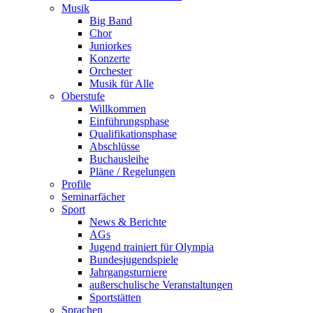
Musik
Big Band
Chor
Juniorkes
Konzerte
Orchester
Musik für Alle
Oberstufe
Willkommen
Einführungsphase
Qualifikationsphase
Abschlüsse
Buchausleihe
Pläne / Regelungen
Profile
Seminarfächer
Sport
News & Berichte
AGs
Jugend trainiert für Olympia
Bundesjugendspiele
Jahrgangsturniere
außerschulische Veranstaltungen
Sportstätten
Sprachen