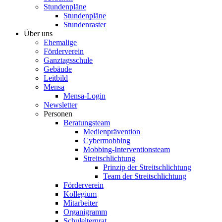
Stundenpläne
Stundenpläne
Stundenraster
Über uns
Ehemalige
Förderverein
Ganztagsschule
Gebäude
Leitbild
Mensa
Mensa-Login
Newsletter
Personen
Beratungsteam
Medienprävention
Cybermobbing
Mobbing-Interventionsteam
Streitschlichtung
Prinzip der Streitschlichtung
Team der Streitschlichtung
Förderverein
Kollegium
Mitarbeiter
Organigramm
Schulelternrat