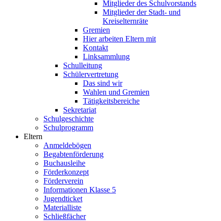
Mitglieder des Schulvorstands
Mitglieder der Stadt- und
Kreiselternräte
Gremien
Hier arbeiten Eltern mit
Kontakt
Linksammlung
Schulleitung
Schülervertretung
Das sind wir
Wahlen und Gremien
Tätigkeitsbereiche
Sekretariat
Schulgeschichte
Schulprogramm
Eltern
Anmeldebögen
Begabtenförderung
Buchausleihe
Förderkonzept
Förderverein
Informationen Klasse 5
Jugendticket
Materialliste
Schließfächer