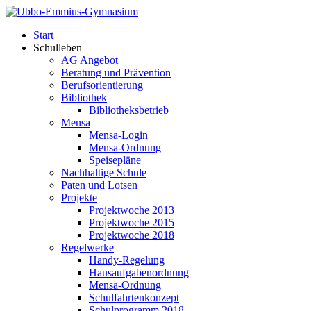
Start
Schulleben
AG Angebot
Beratung und Prävention
Berufsorientierung
Bibliothek
Bibliotheksbetrieb
Mensa
Mensa-Login
Mensa-Ordnung
Speisepläne
Nachhaltige Schule
Paten und Lotsen
Projekte
Projektwoche 2013
Projektwoche 2015
Projektwoche 2018
Regelwerke
Handy-Regelung
Hausaufgabenordnung
Mensa-Ordnung
Schulfahrtenkonzept
Schulprogramm 2018