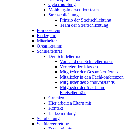
Cybermobbing
Mobbing-Interventionsteam
Streitschlichtung
Prinzip der Streitschlichtung
Team der Streitschlichtung
Förderverein
Kollegium
Mitarbeiter
Organigramm
Schulelternrat
Der Schulelternrat
Vorstand des Schulelternrates
Vertreter der Klassen
Mitglieder der Gesamtkonferenz
Mitglieder in den Fachkonferenzen
Mitglieder des Schulvorstands
Mitglieder der Stadt- und
Kreiselternräte
Gremien
Hier arbeiten Eltern mit
Kontakt
Linksammlung
Schulleitung
Schülervertretung
Das sind wir