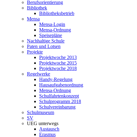
Berufsorientierung
Bibliothek
Bibliotheksbetrieb
Mensa
Mensa-Login
Mensa-Ordnung
Speisepläne
Nachhaltige Schule
Paten und Lotsen
Projekte
Projektwoche 2013
Projektwoche 2015
Projektwoche 2018
Regelwerke
Handy-Regelung
Hausaufgabenordnung
Mensa-Ordnung
Schulfahrtenkonzept
Schulprogramm 2018
Schulvereinbarung
Schulmuseum
SV
UEG unterwegs
Austausch
Erasmus