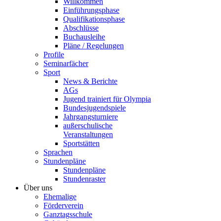
Willkommen
Einführungsphase
Qualifikationsphase
Abschlüsse
Buchausleihe
Pläne / Regelungen
Profile
Seminarfächer
Sport
News & Berichte
AGs
Jugend trainiert für Olympia
Bundesjugendspiele
Jahrgangsturniere
außerschulische
Veranstaltungen
Sportstätten
Sprachen
Stundenpläne
Stundenpläne
Stundenraster
Über uns
Ehemalige
Förderverein
Ganztagsschule