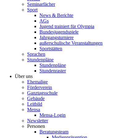
Seminarfächer
Sport
News & Berichte
AGs
Jugend trainiert für Olympia
Bundesjugendspiele
Jahrgangsturniere
außerschulische Veranstaltungen
Sportstätten
Sprachen
Stundenpläne
Stundenpläne
Stundenraster
Über uns
Ehemalige
Förderverein
Ganztagsschule
Gebäude
Leitbild
Mensa
Mensa-Login
Newsletter
Personen
Beratungsteam
Medienprävention