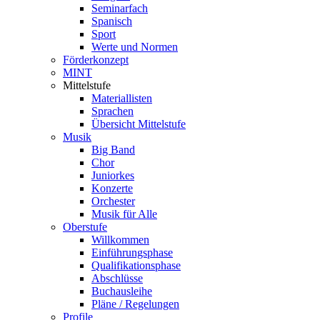
Seminarfach
Spanisch
Sport
Werte und Normen
Förderkonzept
MINT
Mittelstufe
Materiallisten
Sprachen
Übersicht Mittelstufe
Musik
Big Band
Chor
Juniorkes
Konzerte
Orchester
Musik für Alle
Oberstufe
Willkommen
Einführungsphase
Qualifikationsphase
Abschlüsse
Buchausleihe
Pläne / Regelungen
Profile