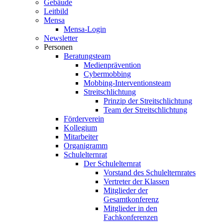
Gebäude
Leitbild
Mensa
Mensa-Login
Newsletter
Personen
Beratungsteam
Medienprävention
Cybermobbing
Mobbing-Interventionsteam
Streitschlichtung
Prinzip der Streitschlichtung
Team der Streitschlichtung
Förderverein
Kollegium
Mitarbeiter
Organigramm
Schulelternrat
Der Schulelternrat
Vorstand des Schulelternrates
Vertreter der Klassen
Mitglieder der
Gesamtkonferenz
Mitglieder in den
Fachkonferenzen