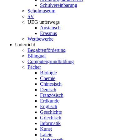
Schulvereinbarung
Schulmuseum
SV
UEG unterwegs
Austausch
Erasmus
Wettbewerbe
Unterricht
Begabtenförderung
Bilingual
Computergrundbildung
Fächer
Biologie
Chemie
Chinesisch
Deutsch
Französisch
Erdkunde
Englisch
Geschichte
Griechisch
Informatik
Kunst
Latein