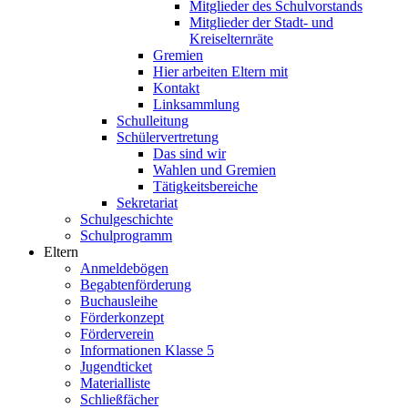
Mitglieder des Schulvorstands
Mitglieder der Stadt- und
Kreiselternräte
Gremien
Hier arbeiten Eltern mit
Kontakt
Linksammlung
Schulleitung
Schülervertretung
Das sind wir
Wahlen und Gremien
Tätigkeitsbereiche
Sekretariat
Schulgeschichte
Schulprogramm
Eltern
Anmeldebögen
Begabtenförderung
Buchausleihe
Förderkonzept
Förderverein
Informationen Klasse 5
Jugendticket
Materialliste
Schließfächer