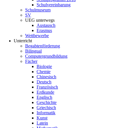
Schulvereinbarung
Schulmuseum
SV
UEG unterwegs
Austausch
Erasmus
Wettbewerbe
Unterricht
Begabtenförderung
Bilingual
Computergrundbildung
Fächer
Biologie
Chemie
Chinesisch
Deutsch
Französisch
Erdkunde
Englisch
Geschichte
Griechisch
Informatik
Kunst
Latein