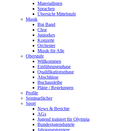
Materiallisten
Sprachen
Übersicht Mittelstufe
Musik
Big Band
Chor
Juniorkes
Konzerte
Orchester
Musik für Alle
Oberstufe
Willkommen
Einführungsphase
Qualifikationsphase
Abschlüsse
Buchausleihe
Pläne / Regelungen
Profile
Seminarfächer
Sport
News & Berichte
AGs
Jugend trainiert für Olympia
Bundesjugendspiele
Jahrgangsturniere