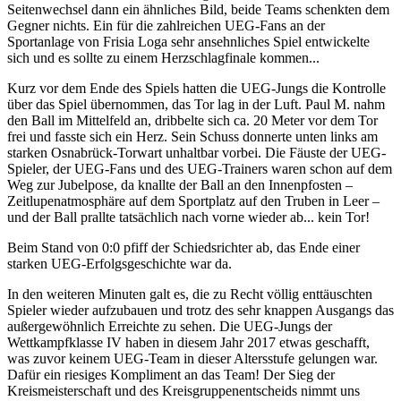
Seitenwechsel dann ein ähnliches Bild, beide Teams schenkten dem
Gegner nichts. Ein für die zahlreichen UEG-Fans an der
Sportanlage von Frisia Loga sehr ansehnliches Spiel entwickelte
sich und es sollte zu einem Herzschlagfinale kommen...
Kurz vor dem Ende des Spiels hatten die UEG-Jungs die Kontrolle
über das Spiel übernommen, das Tor lag in der Luft. Paul M. nahm
den Ball im Mittelfeld an, dribbelte sich ca. 20 Meter vor dem Tor
frei und fasste sich ein Herz. Sein Schuss donnerte unten links am
starken Osnabrück-Torwart unhaltbar vorbei. Die Fäuste der UEG-
Spieler, der UEG-Fans und des UEG-Trainers waren schon auf dem
Weg zur Jubelpose, da knallte der Ball an den Innenpfosten –
Zeitlupenatmosphäre auf dem Sportplatz auf den Truben in Leer –
und der Ball prallte tatsächlich nach vorne wieder ab... kein Tor!
Beim Stand von 0:0 pfiff der Schiedsrichter ab, das Ende einer
starken UEG-Erfolgsgeschichte war da.
In den weiteren Minuten galt es, die zu Recht völlig enttäuschten
Spieler wieder aufzubauen und trotz des sehr knappen Ausgangs das
außergewöhnlich Erreichte zu sehen. Die UEG-Jungs der
Wettkampfklasse IV haben in diesem Jahr 2017 etwas geschafft,
was zuvor keinem UEG-Team in dieser Altersstufe gelungen war.
Dafür ein riesiges Kompliment an das Team! Der Sieg der
Kreismeisterschaft und des Kreisgruppenentscheids nimmt uns