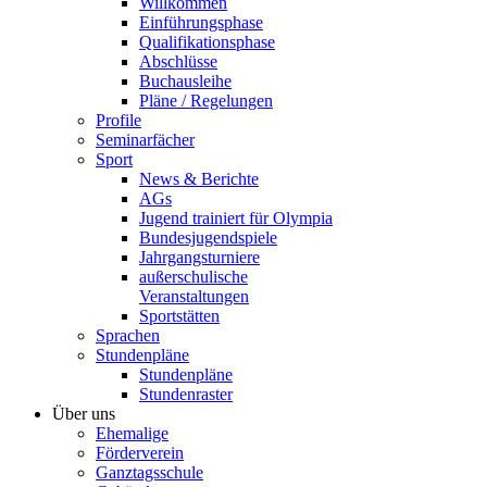
Willkommen
Einführungsphase
Qualifikationsphase
Abschlüsse
Buchausleihe
Pläne / Regelungen
Profile
Seminarfächer
Sport
News & Berichte
AGs
Jugend trainiert für Olympia
Bundesjugendspiele
Jahrgangsturniere
außerschulische
Veranstaltungen
Sportstätten
Sprachen
Stundenpläne
Stundenpläne
Stundenraster
Über uns
Ehemalige
Förderverein
Ganztagsschule