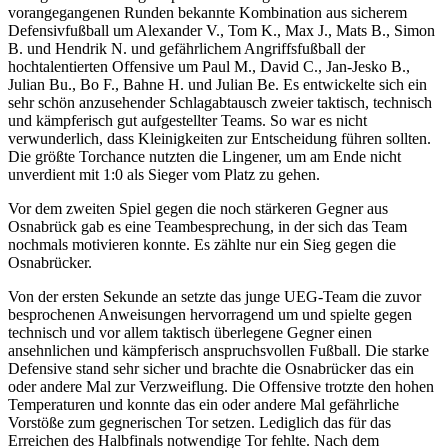
vorangegangenen Runden bekannte Kombination aus sicherem
Defensivfußball um Alexander V., Tom K., Max J., Mats B., Simon
B. und Hendrik N. und gefährlichem Angriffsfußball der
hochtalentierten Offensive um Paul M., David C., Jan-Jesko B.,
Julian Bu., Bo F., Bahne H. und Julian Be. Es entwickelte sich ein
sehr schön anzusehender Schlagabtausch zweier taktisch, technisch
und kämpferisch gut aufgestellter Teams. So war es nicht
verwunderlich, dass Kleinigkeiten zur Entscheidung führen sollten.
Die größte Torchance nutzten die Lingener, um am Ende nicht
unverdient mit 1:0 als Sieger vom Platz zu gehen.
Vor dem zweiten Spiel gegen die noch stärkeren Gegner aus
Osnabrück gab es eine Teambesprechung, in der sich das Team
nochmals motivieren konnte. Es zählte nur ein Sieg gegen die
Osnabrücker.
Von der ersten Sekunde an setzte das junge UEG-Team die zuvor
besprochenen Anweisungen hervorragend um und spielte gegen
technisch und vor allem taktisch überlegene Gegner einen
ansehnlichen und kämpferisch anspruchsvollen Fußball. Die starke
Defensive stand sehr sicher und brachte die Osnabrücker das ein
oder andere Mal zur Verzweiflung. Die Offensive trotzte den hohen
Temperaturen und konnte das ein oder andere Mal gefährliche
Vorstöße zum gegnerischen Tor setzen. Lediglich das für das
Erreichen des Halbfinals notwendige Tor fehlte. Nach dem