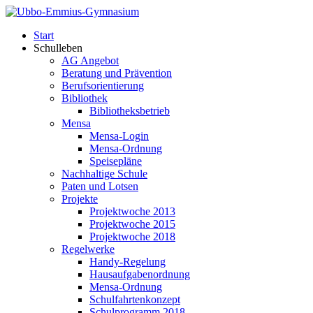
Start
Schulleben
AG Angebot
Beratung und Prävention
Berufsorientierung
Bibliothek
Bibliotheksbetrieb
Mensa
Mensa-Login
Mensa-Ordnung
Speisepläne
Nachhaltige Schule
Paten und Lotsen
Projekte
Projektwoche 2013
Projektwoche 2015
Projektwoche 2018
Regelwerke
Handy-Regelung
Hausaufgabenordnung
Mensa-Ordnung
Schulfahrtenkonzept
Schulprogramm 2018