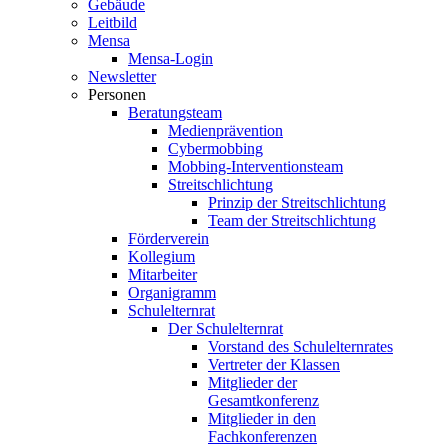
Gebäude
Leitbild
Mensa
Mensa-Login
Newsletter
Personen
Beratungsteam
Medienprävention
Cybermobbing
Mobbing-Interventionsteam
Streitschlichtung
Prinzip der Streitschlichtung
Team der Streitschlichtung
Förderverein
Kollegium
Mitarbeiter
Organigramm
Schulelternrat
Der Schulelternrat
Vorstand des Schulelternrates
Vertreter der Klassen
Mitglieder der
Gesamtkonferenz
Mitglieder in den
Fachkonferenzen