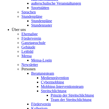
außerschulische Veranstaltungen
Sportstätten
Sprachen
Stundenpläne
Stundenpläne
Stundenraster
Über uns
Ehemalige
Förderverein
Ganztagsschule
Gebäude
Leitbild
Mensa
Mensa-Login
Newsletter
Personen
Beratungsteam
Medienprävention
Cybermobbing
Mobbing-Interventionsteam
Streitschlichtung
Prinzip der Streitschlichtung
Team der Streitschlichtung
Förderverein
Kollegium