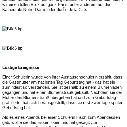
wir
einen tollen Blick auf ganz Paris, unter anderem
auf
die
Kathedrale
Notre
-
Dame
oder
die
Îl
e de la
C
ité
.
Lustige Ereignisse
Einer Schülerin wurde von ihrer Austauschschülerin
erzählt, dass
die Gastmutter am nächsten Tag Geburtstag hat
- d
as hat sie
zumindest so verstanden. Sie ist deshalb zu einem Blumenladen
gegangen und hat einen Blumenstrauß gekauft. Nachdem sie der
Mutter den Blumenstrauß übergeben hat und zum Geburtstag
gratulierte, hat sich herausgestellt, dass sie erst
zwei
Tage später
Geburtstag hat.
Als es eines Abends bei einer Schülerin Fisch zum Abendessen
gab, wollte sie das Essen loben und hat gesagt: „Le