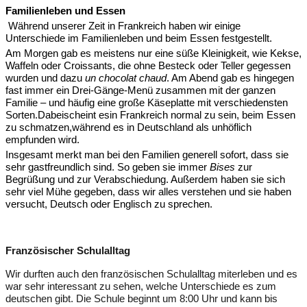
Familienleben und Essen
Während
unserer Zeit in Frankreich haben wir einige
Unterschiede im Familienleben
und beim Essen
festgestellt.
Am Morgen gab es meistens nur eine süße Kleinigkeit, wie Kekse,
Waffeln oder Croissant
s
, die ohne Besteck oder Teller gegessen
wurden und dazu
un
chocolat
chaud
.
A
m Abend
gab es hingegen
fast immer ein
D
rei
-
Gänge
-
Menu
̈ zusammen mit der ganzen
Familie
– und häufig
eine große Käseplatte mit verschiedensten
Sorten.
Dabei
scheint es
in Frankreich
normal
zu sein,
beim Essen
zu schmatzen,
während
es in Deutschland als
unhöflich
empfunden wird.
Insgesamt merkt man b
ei den Familien generell sofort, dass sie
sehr gastfreundlich sind. So geben sie immer
Bises
zur
Begrüßung
und zur Verabschiedung. Außerdem haben sie sich
sehr viel
Mühe
gegeben, dass wir alles verstehen und
sie
haben
versucht
,
Deutsch oder Englisch zu sprechen.
Französischer Schulalltag
Wir durften auch den französischen Schulalltag miterleben und es
war sehr interessant zu sehen, welche Unterschiede es zum
deutschen gibt. Die Schule beginnt um 8:00 Uhr und kann bis