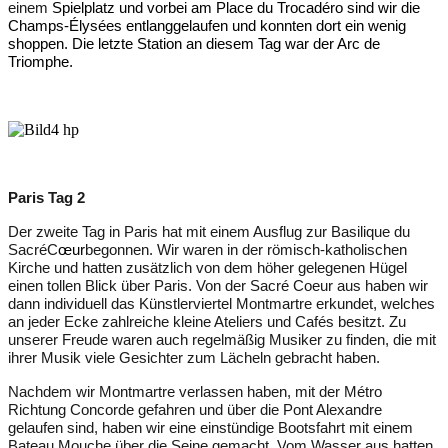
einem
Spielplatz und
vorbei
am Place du
Trocadéro
si
nd wir die
Champs-
É
lysée
s entlanggelaufen
und konnten dort ein wenig
shoppen. Die letzte Station an diesem Tag war der Arc de
Triomphe
.
Paris Tag 2
Der zweite Tag
in Paris
hat mit einem Ausflug zur
Basilique
du
Sacré
C
œur
begonnen
. Wir waren in der römisch-katholischen
Kirche und hatten zusätzlich von dem höher gelegenen Hügel
einen
tollen
Blick über Paris. Von der
Sacré
Coeur aus haben wir
dann individuell das Künstler
v
iertel Montmartre erkundet, welches
an jeder Ecke zahlreiche kleine Ateliers und Cafés besitzt. Zu
unserer Freude waren auch regelmäßig Musiker zu finden, die mit
ihrer Musik viele Gesichter zum Lächeln gebracht haben
.
Nachdem wir Montmartre verlassen haben
,
mit der Métro
Richtung Concorde gefahren und über die Pont Alexandre
gelaufen sind, haben wir eine einstündige Bootsfahrt mit einem
Bateau
Mouche über die Seine gemacht
. V
om Wasser aus
hatten