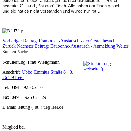
poison
est
délicieux
“ anstatt: „
L
e
poisson
est
délicieux
“. „Poison“
bedeutet Gift und „Poisson“ Fisch. Alle haben am Tisch gelacht
und sie hat es nicht verstanden und wurde nur rot…
Vorheriger Beitrag: Frankreich-Austausch - der Gegenbesuch
Zurück
Nächster Beitrag: Eaubonne-Austausch - Anmeldung
Weiter
Suchen
Schulleitung: Frau Wieligmann
Anschrift:
Ubbo-Emmius-Straße 6 - 8,
26789 Leer
Tel: 0491 - 925 62 - 0
Fax: 0491 - 925 62 - 29
E-Mail: leitung (_at_) ueg-leer.de
Mitglied bei: