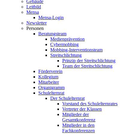
Gebäude
Leitbild
Mensa
Mensa-Login
Newsletter
Personen
Beratungsteam
Medienprävention
Cybermobbing
Mobbing-Interventionsteam
Streitschlichtung
Prinzip der Streitschlichtung
Team der Streitschlichtung
Förderverein
Kollegium
Mitarbeiter
Organigramm
Schulelternrat
Der Schulelternrat
Vorstand des Schulelternrates
Vertreter der Klassen
Mitglieder der
Gesamtkonferenz
Mitglieder in den
Fachkonferenzen