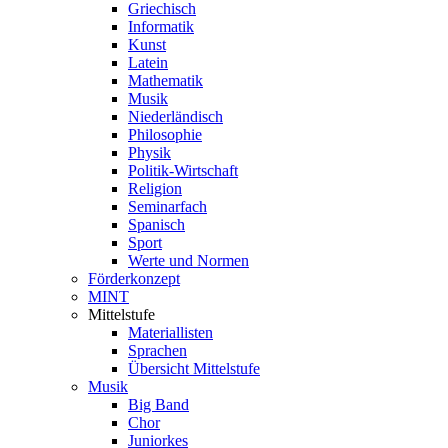
Griechisch
Informatik
Kunst
Latein
Mathematik
Musik
Niederländisch
Philosophie
Physik
Politik-Wirtschaft
Religion
Seminarfach
Spanisch
Sport
Werte und Normen
Förderkonzept
MINT
Mittelstufe
Materiallisten
Sprachen
Übersicht Mittelstufe
Musik
Big Band
Chor
Juniorkes