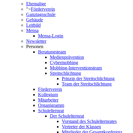
Ehemalige
">
Förderverein
Ganztagsschule
Gebäude
Leitbild
Mensa
Mensa-Login
Newsletter
Personen
Beratungsteam
Medienprävention
Cybermobbing
Mobbing-Interventionsteam
Streitschlichtung
Prinzip der Streitschlichtung
Team der Streitschlichtung
Förderverein
Kollegium
Mitarbeiter
Organigramm
Schulelternrat
Der Schulelternrat
Vorstand des Schulelternrates
Vertreter der Klassen
Mitglieder der Gesamtkonferenz