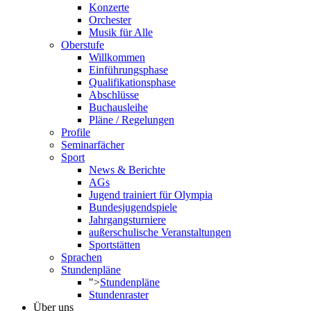
Konzerte
Orchester
Musik für Alle
Oberstufe
Willkommen
Einführungsphase
Qualifikationsphase
Abschlüsse
Buchausleihe
Pläne / Regelungen
Profile
Seminarfächer
Sport
News & Berichte
AGs
Jugend trainiert für Olympia
Bundesjugendspiele
Jahrgangsturniere
außerschulische Veranstaltungen
Sportstätten
Sprachen
Stundenpläne
">
Stundenpläne
Stundenraster
Über uns