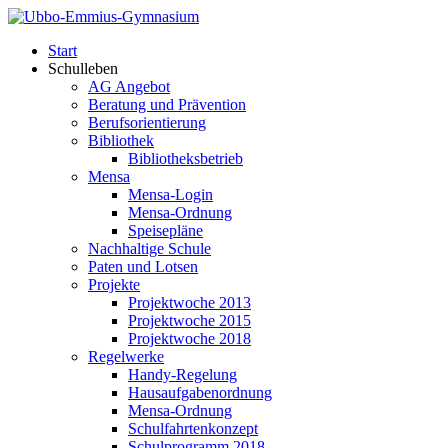
Start
Schulleben
AG Angebot
Beratung und Prävention
Berufsorientierung
Bibliothek
Bibliotheksbetrieb
Mensa
Mensa-Login
Mensa-Ordnung
Speisepläne
Nachhaltige Schule
Paten und Lotsen
Projekte
Projektwoche 2013
Projektwoche 2015
Projektwoche 2018
Regelwerke
Handy-Regelung
Hausaufgabenordnung
Mensa-Ordnung
Schulfahrtenkonzept
Schulprogramm 2018