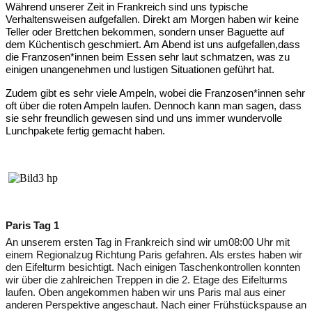
Während
unserer Zeit in Frankreich sind uns typische
Verhaltensweisen aufgefallen. Direkt am Morgen haben wir keine
Teller oder Brettchen bekommen, sondern unser Baguette auf
dem
Küchentisch
geschmiert. Am Abend ist uns aufgefallen,
dass
die Franzosen*innen beim
E
ssen sehr laut schmatzen, was zu
einigen unangenehmen
und lustigen
Situationen
geführt
hat.
Zudem gibt es sehr viele Ampeln,
wobei
die Franzosen*innen sehr
oft
über
die roten Ampeln laufen. Dennoch kann man sagen, dass
sie
sehr freundlich gewesen
sind
und uns immer wundervolle
Lunchpakete fertig gemacht haben.
Paris Tag 1
An unserem ersten Tag in
Frankreich
sind wir um
08:00 Uhr
mit
einem Regionalzug
Richtung Paris
gefahren
. Als erstes
haben
wir
den
Eifelturm
besichtigt
. Nach einigen Taschenkontrollen konnten
wir über die
zahlreichen
Treppen in die 2. Etage des Eifelturms
laufen. Oben angekommen haben wir uns Paris mal aus einer
a
nderen Perspektive angeschaut.
Nach
eine
r
Frühstückspause an