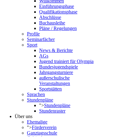
Willkommen
Einführungsphase
Qualifikationsphase
Abschlüsse
Buchausleihe
Pläne / Regelungen
Profile
Seminarfächer
Sport
News & Berichte
AGs
Jugend trainiert für Olympia
Bundesjugendspiele
Jahrgangsturniere
außerschulische
Veranstaltungen
Sportstätten
Sprachen
Stundenpläne
">
Stundenpläne
Stundenraster
Über uns
Ehemalige
">
Förderverein
Ganztagsschule