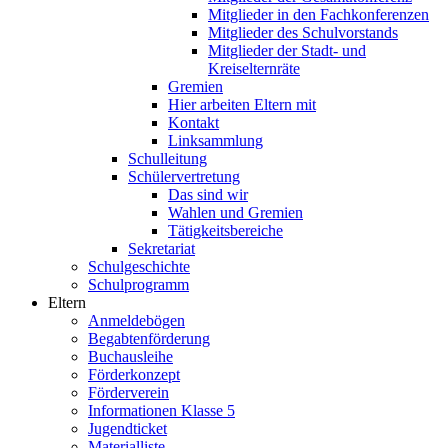
Mitglieder in den Fachkonferenzen
Mitglieder des Schulvorstands
Mitglieder der Stadt- und
Kreiselternräte
Gremien
Hier arbeiten Eltern mit
Kontakt
Linksammlung
Schulleitung
Schülervertretung
Das sind wir
Wahlen und Gremien
Tätigkeitsbereiche
Sekretariat
Schulgeschichte
Schulprogramm
Eltern
Anmeldebögen
Begabtenförderung
Buchausleihe
Förderkonzept
Förderverein
Informationen Klasse 5
Jugendticket
Materialliste