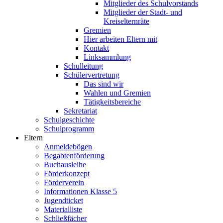
Mitglieder des Schulvorstands
Mitglieder der Stadt- und
Kreiselternräte
Gremien
Hier arbeiten Eltern mit
Kontakt
Linksammlung
Schulleitung
Schülervertretung
Das sind wir
Wahlen und Gremien
Tätigkeitsbereiche
Sekretariat
Schulgeschichte
Schulprogramm
Eltern
Anmeldebögen
Begabtenförderung
Buchausleihe
Förderkonzept
Förderverein
Informationen Klasse 5
Jugendticket
Materialliste
Schließfächer