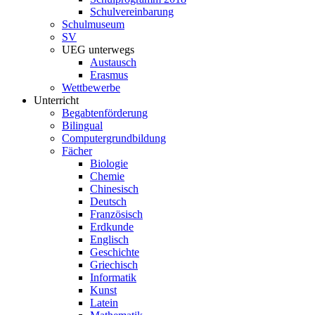
Schulvereinbarung
Schulmuseum
SV
UEG unterwegs
Austausch
Erasmus
Wettbewerbe
Unterricht
Begabtenförderung
Bilingual
Computergrundbildung
Fächer
Biologie
Chemie
Chinesisch
Deutsch
Französisch
Erdkunde
Englisch
Geschichte
Griechisch
Informatik
Kunst
Latein