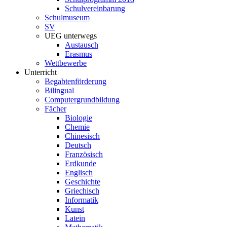
Schulvereinbarung
Schulmuseum
SV
UEG unterwegs
Austausch
Erasmus
Wettbewerbe
Unterricht
Begabtenförderung
Bilingual
Computergrundbildung
Fächer
Biologie
Chemie
Chinesisch
Deutsch
Französisch
Erdkunde
Englisch
Geschichte
Griechisch
Informatik
Kunst
Latein