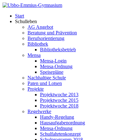
Start
Schulleben
AG Angebot
Beratung und Prävention
Berufsorientierung
Bibliothek
Bibliotheksbetrieb
Mensa
Mensa-Login
Mensa-Ordnung
Speisepläne
Nachhaltige Schule
Paten und Lotsen
Projekte
Projektwoche 2013
Projektwoche 2015
Projektwoche 2018
Regelwerke
Handy-Regelung
Hausaufgabenordnung
Mensa-Ordnung
Schulfahrtenkonzept
Schulprogramm 2018