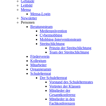
Gebäude
Leitbild
Mensa
Mensa-Login
Newsletter
Personen
Beratungsteam
Medienprävention
Cybermobbing
Mobbing-Interventionsteam
Streitschlichtung
Prinzip der Streitschlichtung
Team der Streitschlichtung
Förderverein
Kollegium
Mitarbeiter
Organigramm
Schulelternrat
Der Schulelternrat
Vorstand des Schulelternrates
Vertreter der Klassen
Mitglieder der
Gesamtkonferenz
Mitglieder in den
Fachkonferenzen