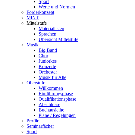
Sport
Werte und Normen
Förderkonzept
MINT
Mittelstufe
Materiallisten
Sprachen
Übersicht Mittelstufe
Musik
Big Band
Chor
Juniorkes
Konzerte
Orchester
Musik für Alle
Oberstufe
Willkommen
Einführungsphase
Qualifikationsphase
Abschlüsse
Buchausleihe
Pläne / Regelungen
Profile
Seminarfächer
Sport