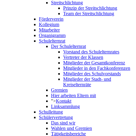
Streitschlichtung
Prinzip der Streitschlichtung
Team der Streitschlichtung
Förderverein
Kollegium
Mitarbeiter
Organigramm
Schulelternrat
Der Schulelternrat
Vorstand des Schulelternrates
Vertreter der Klassen
Mitglieder der Gesamtkonferenz
Mitglieder in den Fachkonferenzen
Mitglieder des Schulvorstands
Mitglieder der Stadt- und
Kreiselternräte
Gremien
Hier arbeiten Eltern mit
">
Kontakt
Linksammlung
Schulleitung
Schülervertretung
Das sind wir
Wahlen und Gremien
Tätigkeitsbereiche