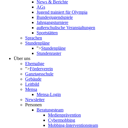
News & Berichte
AGs
Jugend trainiert für Olympia
Bundesjugendspiele
Jahrgangsturniere
außerschulische Veranstaltungen
Sportstätten
Sprachen
Stundenpläne
">
Stundenpläne
Stundenraster
Über uns
Ehemalige
">
Förderverein
Ganztagsschule
Gebäude
Leitbild
Mensa
Mensa-Login
Newsletter
Personen
Beratungsteam
Medienprävention
Cybermobbing
Mobbing-Interventionsteam