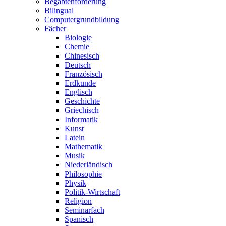
Begabtenförderung
Bilingual
Computergrundbildung
Fächer
Biologie
Chemie
Chinesisch
Deutsch
Französisch
Erdkunde
Englisch
Geschichte
Griechisch
Informatik
Kunst
Latein
Mathematik
Musik
Niederländisch
Philosophie
Physik
Politik-Wirtschaft
Religion
Seminarfach
Spanisch