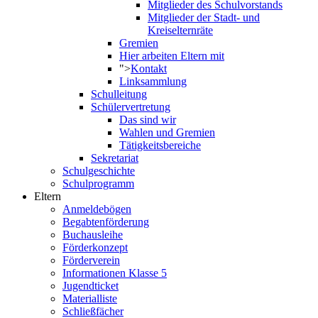
Mitglieder des Schulvorstands
Mitglieder der Stadt- und
Kreiselternräte
Gremien
Hier arbeiten Eltern mit
">
Kontakt
Linksammlung
Schulleitung
Schülervertretung
Das sind wir
Wahlen und Gremien
Tätigkeitsbereiche
Sekretariat
Schulgeschichte
Schulprogramm
Eltern
Anmeldebögen
Begabtenförderung
Buchausleihe
Förderkonzept
Förderverein
Informationen Klasse 5
Jugendticket
Materialliste
Schließfächer