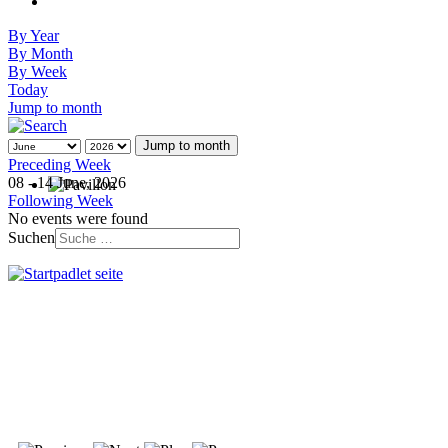
By Year
By Month
By Week
Today
Jump to month
Jump to month
Preceding Week
08 - 14 June, 2026
Following Week
No events were found
Suchen