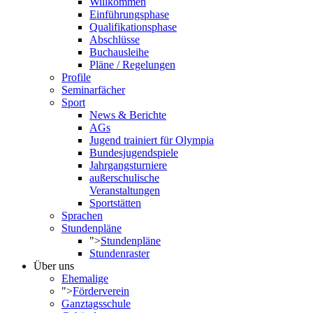
Willkommen
Einführungsphase
Qualifikationsphase
Abschlüsse
Buchausleihe
Pläne / Regelungen
Profile
Seminarfächer
Sport
News & Berichte
AGs
Jugend trainiert für Olympia
Bundesjugendspiele
Jahrgangsturniere
außerschulische
Veranstaltungen
Sportstätten
Sprachen
Stundenpläne
">
Stundenpläne
Stundenraster
Über uns
Ehemalige
">
Förderverein
Ganztagsschule