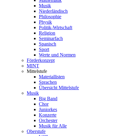
Mathematik
Musik
Niederländisch
Philosophie
Physik
Politik-Wirtschaft
Religion
Seminarfach
Spanisch
Sport
Werte und Normen
Förderkonzept
MINT
Mittelstufe
Materiallisten
Sprachen
Übersicht Mittelstufe
Musik
Big Band
Chor
Juniorkes
Konzerte
Orchester
Musik für Alle
Oberstufe