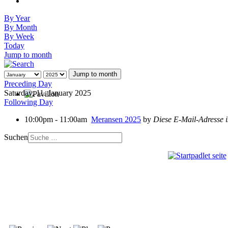
By Year
By Month
By Week
Today
Jump to month
Jump to month
Preceding Day
Saturday, 11. January 2025
Following Day
10:00pm - 11:00am
Meransen 2025
by
Diese E-Mail-Adresse i
Suchen