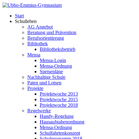
Start
Schulleben
AG Angebot
Beratung und Prävention
Berufsorientierung
Bibliothek
Bibliotheksbetrieb
Mensa
Mensa-Login
Mensa-Ordnung
Speisepläne
Nachhaltige Schule
Paten und Lotsen
Projekte
Projektwoche 2013
Projektwoche 2015
Projektwoche 2018
Regelwerke
Handy-Regelung
Hausaufgabenordnung
Mensa-Ordnung
Schulfahrtenkonzept
Schulprogramm 2018