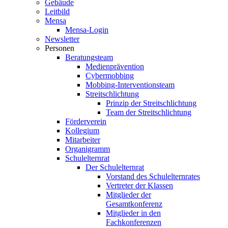
Gebäude
Leitbild
Mensa
Mensa-Login
Newsletter
Personen
Beratungsteam
Medienprävention
Cybermobbing
Mobbing-Interventionsteam
Streitschlichtung
Prinzip der Streitschlichtung
Team der Streitschlichtung
Förderverein
Kollegium
Mitarbeiter
Organigramm
Schulelternrat
Der Schulelternrat
Vorstand des Schulelternrates
Vertreter der Klassen
Mitglieder der
Gesamtkonferenz
Mitglieder in den
Fachkonferenzen