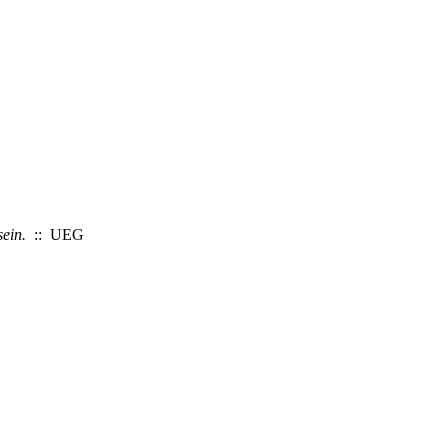
sein.
:: UEG