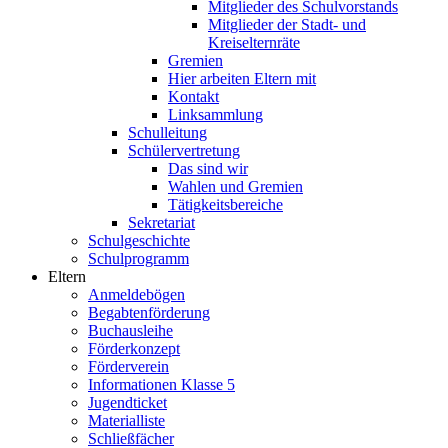
Mitglieder des Schulvorstands
Mitglieder der Stadt- und
Kreiselternräte
Gremien
Hier arbeiten Eltern mit
Kontakt
Linksammlung
Schulleitung
Schülervertretung
Das sind wir
Wahlen und Gremien
Tätigkeitsbereiche
Sekretariat
Schulgeschichte
Schulprogramm
Eltern
Anmeldebögen
Begabtenförderung
Buchausleihe
Förderkonzept
Förderverein
Informationen Klasse 5
Jugendticket
Materialliste
Schließfächer