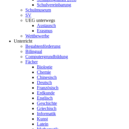
Schulvereinbarung
Schulmuseum
SV
UEG unterwegs
Austausch
Erasmus
Wettbewerbe
Unterricht
Begabtenförderung
Bilingual
Computergrundbildung
Fächer
Biologie
Chemie
Chinesisch
Deutsch
Französisch
Erdkunde
Englisch
Geschichte
Griechisch
Informatik
Kunst
Latein