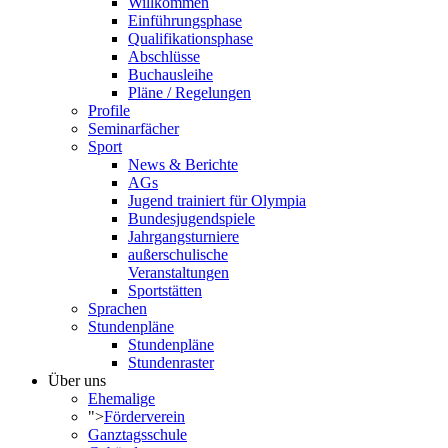
Willkommen
Einführungsphase
Qualifikationsphase
Abschlüsse
Buchausleihe
Pläne / Regelungen
Profile
Seminarfächer
Sport
News & Berichte
AGs
Jugend trainiert für Olympia
Bundesjugendspiele
Jahrgangsturniere
außerschulische
Veranstaltungen
Sportstätten
Sprachen
Stundenpläne
Stundenpläne
Stundenraster
Über uns
Ehemalige
">
Förderverein
Ganztagsschule