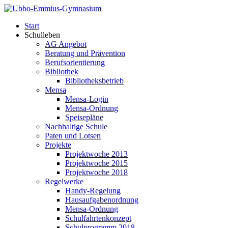
Start
Schulleben
AG Angebot
Beratung und Prävention
Berufsorientierung
Bibliothek
Bibliotheksbetrieb
Mensa
Mensa-Login
Mensa-Ordnung
Speisepläne
Nachhaltige Schule
Paten und Lotsen
Projekte
Projektwoche 2013
Projektwoche 2015
Projektwoche 2018
Regelwerke
Handy-Regelung
Hausaufgabenordnung
Mensa-Ordnung
Schulfahrtenkonzept
Schulprogramm 2018