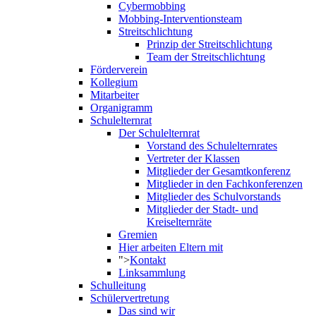
Cybermobbing
Mobbing-Interventionsteam
Streitschlichtung
Prinzip der Streitschlichtung
Team der Streitschlichtung
Förderverein
Kollegium
Mitarbeiter
Organigramm
Schulelternrat
Der Schulelternrat
Vorstand des Schulelternrates
Vertreter der Klassen
Mitglieder der Gesamtkonferenz
Mitglieder in den Fachkonferenzen
Mitglieder des Schulvorstands
Mitglieder der Stadt- und
Kreiselternräte
Gremien
Hier arbeiten Eltern mit
">
Kontakt
Linksammlung
Schulleitung
Schülervertretung
Das sind wir