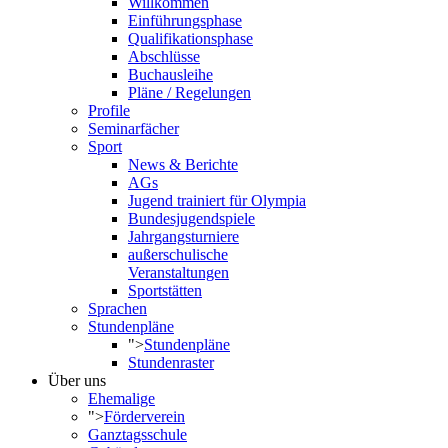
Willkommen
Einführungsphase
Qualifikationsphase
Abschlüsse
Buchausleihe
Pläne / Regelungen
Profile
Seminarfächer
Sport
News & Berichte
AGs
Jugend trainiert für Olympia
Bundesjugendspiele
Jahrgangsturniere
außerschulische
Veranstaltungen
Sportstätten
Sprachen
Stundenpläne
">
Stundenpläne
Stundenraster
Über uns
Ehemalige
">
Förderverein
Ganztagsschule