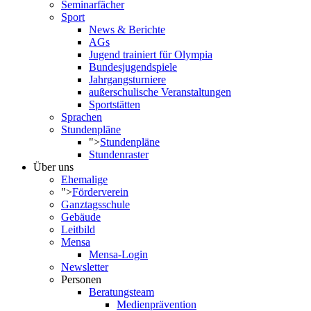
Seminarfächer
Sport
News & Berichte
AGs
Jugend trainiert für Olympia
Bundesjugendspiele
Jahrgangsturniere
außerschulische Veranstaltungen
Sportstätten
Sprachen
Stundenpläne
">
Stundenpläne
Stundenraster
Über uns
Ehemalige
">
Förderverein
Ganztagsschule
Gebäude
Leitbild
Mensa
Mensa-Login
Newsletter
Personen
Beratungsteam
Medienprävention