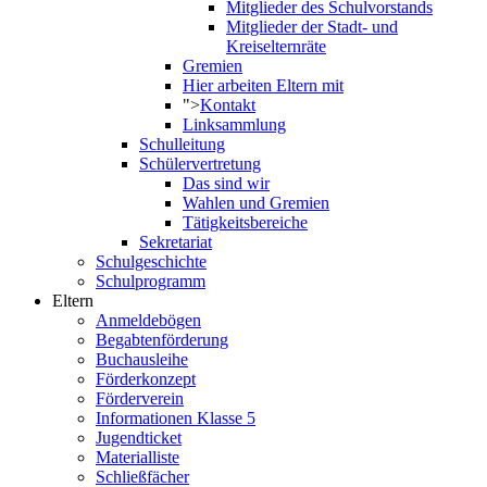
Mitglieder des Schulvorstands
Mitglieder der Stadt- und
Kreiselternräte
Gremien
Hier arbeiten Eltern mit
">
Kontakt
Linksammlung
Schulleitung
Schülervertretung
Das sind wir
Wahlen und Gremien
Tätigkeitsbereiche
Sekretariat
Schulgeschichte
Schulprogramm
Eltern
Anmeldebögen
Begabtenförderung
Buchausleihe
Förderkonzept
Förderverein
Informationen Klasse 5
Jugendticket
Materialliste
Schließfächer