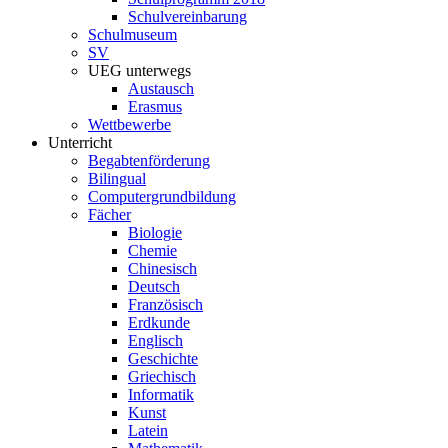
Schulvereinbarung
Schulmuseum
SV
UEG unterwegs
Austausch
Erasmus
Wettbewerbe
Unterricht
Begabtenförderung
Bilingual
Computergrundbildung
Fächer
Biologie
Chemie
Chinesisch
Deutsch
Französisch
Erdkunde
Englisch
Geschichte
Griechisch
Informatik
Kunst
Latein