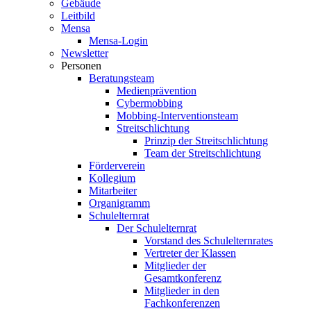
Gebäude
Leitbild
Mensa
Mensa-Login
Newsletter
Personen
Beratungsteam
Medienprävention
Cybermobbing
Mobbing-Interventionsteam
Streitschlichtung
Prinzip der Streitschlichtung
Team der Streitschlichtung
Förderverein
Kollegium
Mitarbeiter
Organigramm
Schulelternrat
Der Schulelternrat
Vorstand des Schulelternrates
Vertreter der Klassen
Mitglieder der
Gesamtkonferenz
Mitglieder in den
Fachkonferenzen