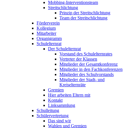
Mobbing-Interventionsteam
Streitschlichtung
Prinzip der Streitschlichtung
Team der Streitschlichtung
Förderverein
Kollegium
Mitarbeiter
Organigramm
Schulelternrat
Der Schulelternrat
Vorstand des Schulelternrates
Vertreter der Klassen
Mitglieder der Gesamtkonferenz
Mitglieder in den Fachkonferenzen
Mitglieder des Schulvorstands
Mitglieder der Stadt- und
Kreiselternräte
Gremien
Hier arbeiten Eltern mit
Kontakt
Linksammlung
Schulleitung
Schülervertretung
Das sind wir
Wahlen und Gremien