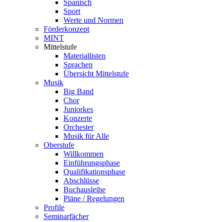
Spanisch
Sport
Werte und Normen
Förderkonzept
MINT
Mittelstufe
Materiallisten
Sprachen
Übersicht Mittelstufe
Musik
Big Band
Chor
Juniorkes
Konzerte
Orchester
Musik für Alle
Oberstufe
Willkommen
Einführungsphase
Qualifikationsphase
Abschlüsse
Buchausleihe
Pläne / Regelungen
Profile
Seminarfächer