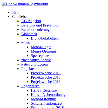
Start
Schulleben
AG Angebot
Beratung und Prävention
Berufsorientierung
Bibliothek
Bibliotheksbetrieb
Mensa
Mensa-Login
Mensa-Ordnung
Speisepläne
Nachhaltige Schule
Paten und Lotsen
Projekte
Projektwoche 2013
Projektwoche 2015
Projektwoche 2018
Regelwerke
Handy-Regelung
Hausaufgabenordnung
Mensa-Ordnung
Schulfahrtenkonzept
Schulprogramm 2018