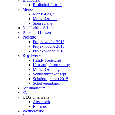
Bibliothek
Bibliotheksbetrieb
Mensa
Mensa-Login
Mensa-Ordnung
Speisepläne
Nachhaltige Schule
Paten und Lotsen
Projekte
Projektwoche 2013
Projektwoche 2015
Projektwoche 2018
Regelwerke
Handy-Regelung
Hausaufgabenordnung
Mensa-Ordnung
Schulfahrtenkonzept
Schulprogramm 2018
Schulvereinbarung
Schulmuseum
SV
UEG unterwegs
Austausch
Erasmus
Wettbewerbe