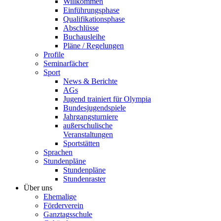
Willkommen
Einführungsphase
Qualifikationsphase
Abschlüsse
Buchausleihe
Pläne / Regelungen
Profile
Seminarfächer
Sport
News & Berichte
AGs
Jugend trainiert für Olympia
Bundesjugendspiele
Jahrgangsturniere
außerschulische
Veranstaltungen
Sportstätten
Sprachen
Stundenpläne
Stundenpläne
Stundenraster
Über uns
Ehemalige
Förderverein
Ganztagsschule