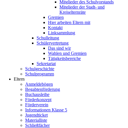
Mitglieder des Schulvorstands
Mitglieder der Stadt- und
Kreiselternräte
Gremien
Hier arbeiten Eltern mit
Kontakt
Linksammlung
Schulleitung
Schülervertretung
Das sind wir
Wahlen und Gremien
Tätigkeitsbereiche
Sekretariat
Schulgeschichte
Schulprogramm
Eltern
Anmeldebögen
Begabtenförderung
Buchausleihe
Förderkonzept
Förderverein
Informationen Klasse 5
Jugendticket
Materialliste
Schließfächer