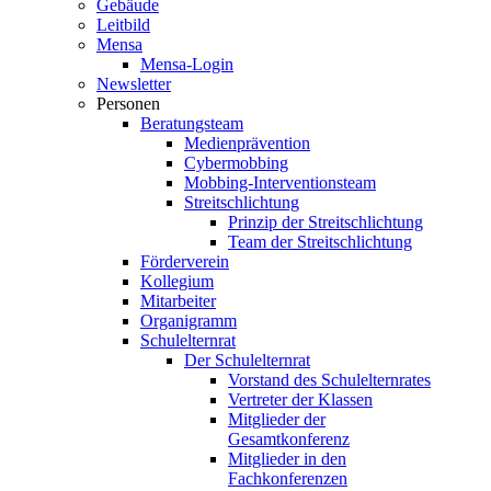
Gebäude
Leitbild
Mensa
Mensa-Login
Newsletter
Personen
Beratungsteam
Medienprävention
Cybermobbing
Mobbing-Interventionsteam
Streitschlichtung
Prinzip der Streitschlichtung
Team der Streitschlichtung
Förderverein
Kollegium
Mitarbeiter
Organigramm
Schulelternrat
Der Schulelternrat
Vorstand des Schulelternrates
Vertreter der Klassen
Mitglieder der
Gesamtkonferenz
Mitglieder in den
Fachkonferenzen