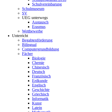
Schulvereinbarung
Schulmuseum
SV
UEG unterwegs
Austausch
Erasmus
Wettbewerbe
Unterricht
Begabtenförderung
Bilingual
Computergrundbildung
Fächer
Biologie
Chemie
Chinesisch
Deutsch
Französisch
Erdkunde
Englisch
Geschichte
Griechisch
Informatik
Kunst
Latein