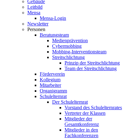
Gebäude
Leitbild
Mensa
Mensa-Login
Newsletter
Personen
Beratungsteam
Medienprävention
Cybermobbing
Mobbing-Interventionsteam
Streitschlichtung
Prinzip der Streitschlichtung
Team der Streitschlichtung
Förderverein
Kollegium
Mitarbeiter
Organigramm
Schulelternrat
Der Schulelternrat
Vorstand des Schulelternrates
Vertreter der Klassen
Mitglieder der
Gesamtkonferenz
Mitglieder in den
Fachkonferenzen