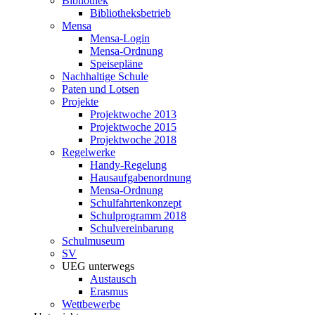
Bibliothek
Bibliotheksbetrieb
Mensa
Mensa-Login
Mensa-Ordnung
Speisepläne
Nachhaltige Schule
Paten und Lotsen
Projekte
Projektwoche 2013
Projektwoche 2015
Projektwoche 2018
Regelwerke
Handy-Regelung
Hausaufgabenordnung
Mensa-Ordnung
Schulfahrtenkonzept
Schulprogramm 2018
Schulvereinbarung
Schulmuseum
SV
UEG unterwegs
Austausch
Erasmus
Wettbewerbe