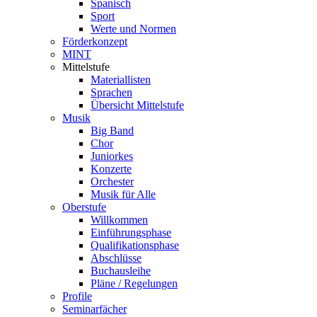
Spanisch
Sport
Werte und Normen
Förderkonzept
MINT
Mittelstufe
Materiallisten
Sprachen
Übersicht Mittelstufe
Musik
Big Band
Chor
Juniorkes
Konzerte
Orchester
Musik für Alle
Oberstufe
Willkommen
Einführungsphase
Qualifikationsphase
Abschlüsse
Buchausleihe
Pläne / Regelungen
Profile
Seminarfächer