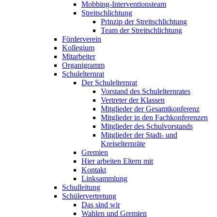
Mobbing-Interventionsteam
Streitschlichtung
Prinzip der Streitschlichtung
Team der Streitschlichtung
Förderverein
Kollegium
Mitarbeiter
Organigramm
Schulelternrat
Der Schulelternrat
Vorstand des Schulelternrates
Vertreter der Klassen
Mitglieder der Gesamtkonferenz
Mitglieder in den Fachkonferenzen
Mitglieder des Schulvorstands
Mitglieder der Stadt- und
Kreiselternräte
Gremien
Hier arbeiten Eltern mit
Kontakt
Linksammlung
Schulleitung
Schülervertretung
Das sind wir
Wahlen und Gremien