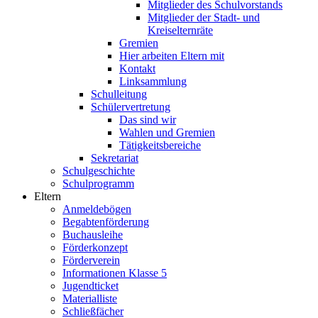
Mitglieder des Schulvorstands
Mitglieder der Stadt- und
Kreiselternräte
Gremien
Hier arbeiten Eltern mit
Kontakt
Linksammlung
Schulleitung
Schülervertretung
Das sind wir
Wahlen und Gremien
Tätigkeitsbereiche
Sekretariat
Schulgeschichte
Schulprogramm
Eltern
Anmeldebögen
Begabtenförderung
Buchausleihe
Förderkonzept
Förderverein
Informationen Klasse 5
Jugendticket
Materialliste
Schließfächer