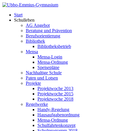
Start
Schulleben
AG Angebot
Beratung und Prävention
Berufsorientierung
Bibliothek
Bibliotheksbetrieb
Mensa
Mensa-Login
Mensa-Ordnung
Speisepläne
Nachhaltige Schule
Paten und Lotsen
Projekte
Projektwoche 2013
Projektwoche 2015
Projektwoche 2018
Regelwerke
Handy-Regelung
Hausaufgabenordnung
Mensa-Ordnung
Schulfahrtenkonzept
Schulprogramm 2018