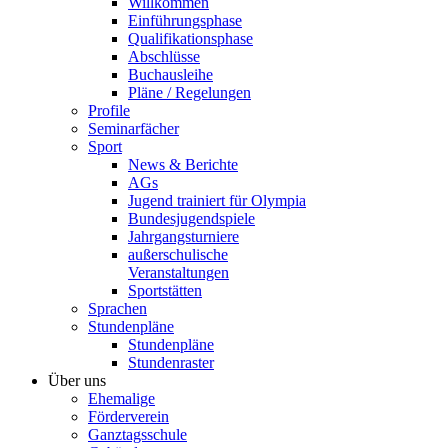
Willkommen
Einführungsphase
Qualifikationsphase
Abschlüsse
Buchausleihe
Pläne / Regelungen
Profile
Seminarfächer
Sport
News & Berichte
AGs
Jugend trainiert für Olympia
Bundesjugendspiele
Jahrgangsturniere
außerschulische
Veranstaltungen
Sportstätten
Sprachen
Stundenpläne
Stundenpläne
Stundenraster
Über uns
Ehemalige
Förderverein
Ganztagsschule