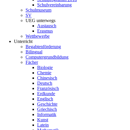
Schulvereinbarung
Schulmuseum
SV
UEG unterwegs
Austausch
Erasmus
Wettbewerbe
Unterricht
Begabtenförderung
Bilingual
Computergrundbildung
Fächer
Biologie
Chemie
Chinesisch
Deutsch
Französisch
Erdkunde
Englisch
Geschichte
Griechisch
Informatik
Kunst
Latein