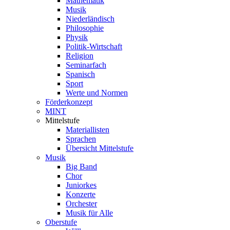
Mathematik
Musik
Niederländisch
Philosophie
Physik
Politik-Wirtschaft
Religion
Seminarfach
Spanisch
Sport
Werte und Normen
Förderkonzept
MINT
Mittelstufe
Materiallisten
Sprachen
Übersicht Mittelstufe
Musik
Big Band
Chor
Juniorkes
Konzerte
Orchester
Musik für Alle
Oberstufe