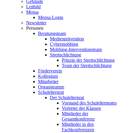
Gebäude
Leitbild
Mensa
Mensa-Login
Newsletter
Personen
Beratungsteam
Medienprävention
Cybermobbing
Mobbing-Interventionsteam
Streitschlichtung
Prinzip der Streitschlichtung
Team der Streitschlichtung
Förderverein
Kollegium
Mitarbeiter
Organigramm
Schulelternrat
Der Schulelternrat
Vorstand des Schulelternrates
Vertreter der Klassen
Mitglieder der
Gesamtkonferenz
Mitglieder in den
Fachkonferenzen