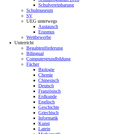
Schulvereinbarung
Schulmuseum
SV
UEG unterwegs
Austausch
Erasmus
Wettbewerbe
Unterricht
Begabtenförderung
Bilingual
Computergrundbildung
Fächer
Biologie
Chemie
Chinesisch
Deutsch
Französisch
Erdkunde
Englisch
Geschichte
Griechisch
Informatik
Kunst
Latein