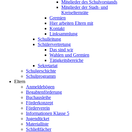
Mitglieder des Schulvorstands
Mitglieder der Stadt- und
Kreiselternräte
Gremien
Hier arbeiten Eltern mit
Kontakt
Linksammlung
Schulleitung
Schülervertretung
Das sind wir
Wahlen und Gremien
Tätigkeitsbereiche
Sekretariat
Schulgeschichte
Schulprogramm
Eltern
Anmeldebögen
Begabtenförderung
Buchausleihe
Förderkonzept
Förderverein
Informationen Klasse 5
Jugendticket
Materialliste
Schließfächer