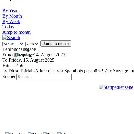
By Year
By Month
By Week
Today
Jump to month
Jump to month
Lehrbuchausgabe
From Thursday, 14. August 2025
To Friday, 15. August 2025
Hits
: 1456
by
Diese E-Mail-Adresse ist vor Spambots geschützt! Zur Anzeige mus
Suchen