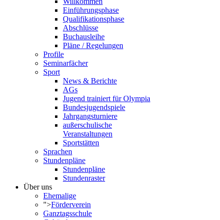
Willkommen
Einführungsphase
Qualifikationsphase
Abschlüsse
Buchausleihe
Pläne / Regelungen
Profile
Seminarfächer
Sport
News & Berichte
AGs
Jugend trainiert für Olympia
Bundesjugendspiele
Jahrgangsturniere
außerschulische
Veranstaltungen
Sportstätten
Sprachen
Stundenpläne
Stundenpläne
Stundenraster
Über uns
Ehemalige
">
Förderverein
Ganztagsschule