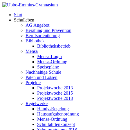
Start
Schulleben
AG Angebot
Beratung und Prävention
Berufsorientierung
Bibliothek
Bibliotheksbetrieb
Mensa
Mensa-Login
Mensa-Ordnung
Speisepläne
Nachhaltige Schule
Paten und Lotsen
Projekte
Projektwoche 2013
Projektwoche 2015
Projektwoche 2018
Regelwerke
Handy-Regelung
Hausaufgabenordnung
Mensa-Ordnung
Schulfahrtenkonzept
Schulprogramm 2018