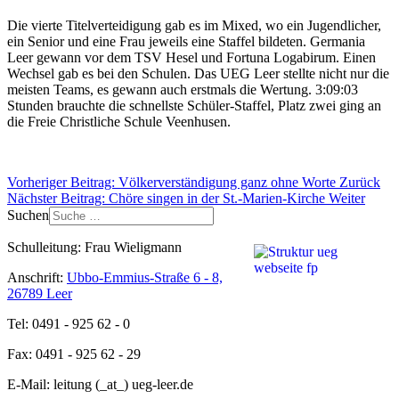
Die vierte Titelverteidigung gab es im Mixed, wo ein Jugendlicher,
ein Senior und eine Frau jeweils eine Staffel bildeten. Germania
Leer gewann vor dem TSV Hesel und Fortuna Logabirum. Einen
Wechsel gab es bei den Schulen. Das UEG Leer stellte nicht nur die
meisten Teams, es gewann auch erstmals die Wertung. 3:09:03
Stunden brauchte die schnellste Schüler-Staffel, Platz zwei ging an
die Freie Christliche Schule Veenhusen.
Vorheriger Beitrag: Völkerverständigung ganz ohne Worte
Zurück
Nächster Beitrag: Chöre singen in der St.-Marien-Kirche
Weiter
Suchen
Schulleitung: Frau Wieligmann
Anschrift:
Ubbo-Emmius-Straße 6 - 8,
26789 Leer
Tel: 0491 - 925 62 - 0
Fax: 0491 - 925 62 - 29
E-Mail: leitung (_at_) ueg-leer.de