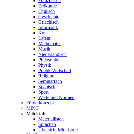
Französisch
Erdkunde
Englisch
Geschichte
Griechisch
Informatik
Kunst
Latein
Mathematik
Musik
Niederländisch
Philosophie
Physik
Politik-Wirtschaft
Religion
Seminarfach
Spanisch
Sport
Werte und Normen
Förderkonzept
MINT
Mittelstufe
Materiallisten
Sprachen
Übersicht Mittelstufe