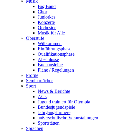
Musik
Big Band
Chor
Juniorkes
Konzerte
Orchester
Musik für Alle
Oberstufe
Willkommen
Einführungsphase
Qualifikationsphase
Abschlüsse
Buchausleihe
Pläne / Regelungen
Profile
Seminarfächer
Sport
News & Berichte
AGs
Jugend trainiert für Olympia
Bundesjugendspiele
Jahrgangsturniere
außerschulische Veranstaltungen
Sportstätten
Sprachen