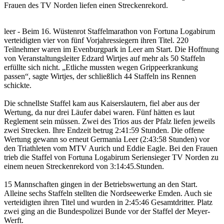
Frauen des TV Norden liefen einen Streckenrekord.
leer - Beim 16. Wüstenrot Staffelmarathon von Fortuna Logabirum
verteidigten vier von fünf Vorjahressiegern ihren Titel. 220
Teilnehmer waren im Evenburgpark in Leer am Start. Die Hoffnung
von Veranstaltungsleiter Edzard Wirtjes auf mehr als 50 Staffeln
erfüllte sich nicht. „Etliche mussten wegen Grippeerkrankung
passen“, sagte Wirtjes, der schließlich 44 Staffeln ins Rennen
schickte.
Die schnellste Staffel kam aus Kaiserslautern, fiel aber aus der
Wertung, da nur drei Läufer dabei waren. Fünf hätten es laut
Reglement sein müssen. Zwei des Trios aus der Pfalz liefen jeweils
zwei Strecken. Ihre Endzeit betrug 2:41:59 Stunden. Die offene
Wertung gewann so erneut Germania Leer (2:43:58 Stunden) vor
den Triathleten vom MTV Aurich und Eddie Eagle. Bei den Frauen
trieb die Staffel von Fortuna Logabirum Seriensieger TV Norden zu
einem neuen Streckenrekord von 3:14:45.Stunden.
15 Mannschaften gingen in der Betriebswertung an den Start.
Alleine sechs Staffeln stellten die Nordseewerke Emden. Auch sie
verteidigten ihren Titel und wurden in 2:45:46 Gesamtdritter. Platz
zwei ging an die Bundespolizei Bunde vor der Staffel der Meyer-
Werft.