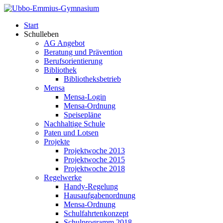
Start
Schulleben
AG Angebot
Beratung und Prävention
Berufsorientierung
Bibliothek
Bibliotheksbetrieb
Mensa
Mensa-Login
Mensa-Ordnung
Speisepläne
Nachhaltige Schule
Paten und Lotsen
Projekte
Projektwoche 2013
Projektwoche 2015
Projektwoche 2018
Regelwerke
Handy-Regelung
Hausaufgabenordnung
Mensa-Ordnung
Schulfahrtenkonzept
Schulprogramm 2018