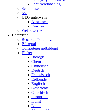
Schulvereinbarung
Schulmuseum
SV
UEG unterwegs
Austausch
Erasmus
Wettbewerbe
Unterricht
Begabtenförderung
Bilingual
Computergrundbildung
Fächer
Biologie
Chemie
Chinesisch
Deutsch
Französisch
Erdkunde
Englisch
Geschichte
Griechisch
Informatik
Kunst
Latein