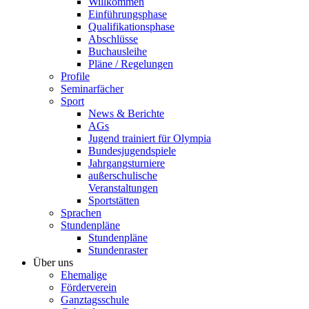
Willkommen
Einführungsphase
Qualifikationsphase
Abschlüsse
Buchausleihe
Pläne / Regelungen
Profile
Seminarfächer
Sport
News & Berichte
AGs
Jugend trainiert für Olympia
Bundesjugendspiele
Jahrgangsturniere
außerschulische
Veranstaltungen
Sportstätten
Sprachen
Stundenpläne
Stundenpläne
Stundenraster
Über uns
Ehemalige
Förderverein
Ganztagsschule