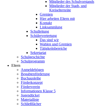
Mitglieder des Schulvorstands
Mitglieder der Stadt- und
Kreiselternräte
Gremien
Hier arbeiten Eltern mit
Kontakt
Linksammlung
Schulleitung
Schülervertretung
Das sind wir
Wahlen und Gremien
Tätigkeitsbereiche
Sekretariat
Schulgeschichte
Schulprogramm
Eltern
Anmeldebögen
Begabtenförderung
Buchausleihe
Förderkonzept
Förderverein
Informationen Klasse 5
Jugendticket
Materialliste
Schließfächer