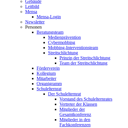
Gebäude
Leitbild
Mensa
Mensa-Login
Newsletter
Personen
Beratungsteam
Medienprävention
Cybermobbing
Mobbing-Interventionsteam
Streitschlichtung
Prinzip der Streitschlichtung
Team der Streitschlichtung
Förderverein
Kollegium
Mitarbeiter
Organigramm
Schulelternrat
Der Schulelternrat
Vorstand des Schulelternrates
Vertreter der Klassen
Mitglieder der
Gesamtkonferenz
Mitglieder in den
Fachkonferenzen