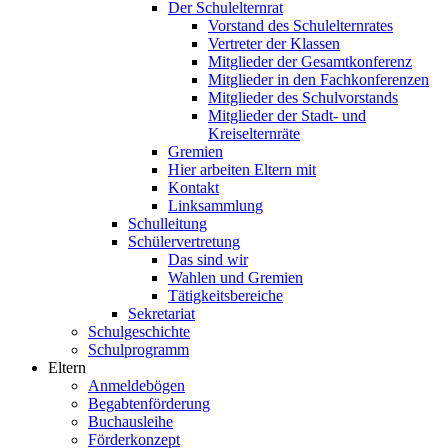
Der Schulelternrat
Vorstand des Schulelternrates
Vertreter der Klassen
Mitglieder der Gesamtkonferenz
Mitglieder in den Fachkonferenzen
Mitglieder des Schulvorstands
Mitglieder der Stadt- und
Kreiselternräte
Gremien
Hier arbeiten Eltern mit
Kontakt
Linksammlung
Schulleitung
Schülervertretung
Das sind wir
Wahlen und Gremien
Tätigkeitsbereiche
Sekretariat
Schulgeschichte
Schulprogramm
Eltern
Anmeldebögen
Begabtenförderung
Buchausleihe
Förderkonzept