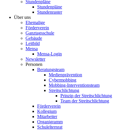
Stundenpläne
Stundenpläne
Stundenraster
Über uns
Ehemalige
Förderverein
Ganztagsschule
Gebäude
Leitbild
Mensa
Mensa-Login
Newsletter
Personen
Beratungsteam
Medienprävention
Cybermobbing
Mobbing-Interventionsteam
Streitschlichtung
Prinzip der Streitschlichtung
Team der Streitschlichtung
Förderverein
Kollegium
Mitarbeiter
Organigramm
Schulelternrat