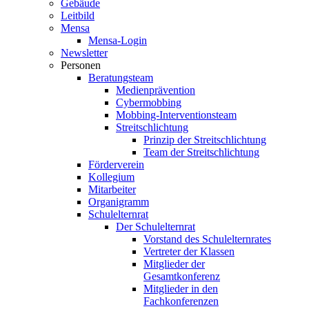
Gebäude
Leitbild
Mensa
Mensa-Login
Newsletter
Personen
Beratungsteam
Medienprävention
Cybermobbing
Mobbing-Interventionsteam
Streitschlichtung
Prinzip der Streitschlichtung
Team der Streitschlichtung
Förderverein
Kollegium
Mitarbeiter
Organigramm
Schulelternrat
Der Schulelternrat
Vorstand des Schulelternrates
Vertreter der Klassen
Mitglieder der
Gesamtkonferenz
Mitglieder in den
Fachkonferenzen