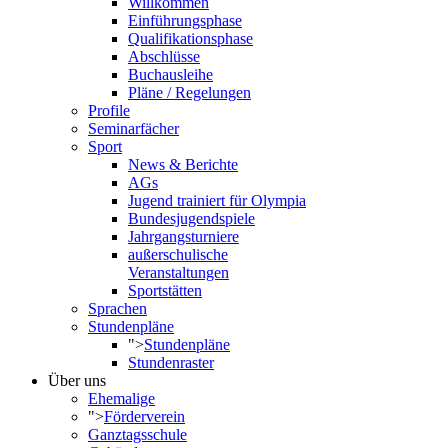
Willkommen
Einführungsphase
Qualifikationsphase
Abschlüsse
Buchausleihe
Pläne / Regelungen
Profile
Seminarfächer
Sport
News & Berichte
AGs
Jugend trainiert für Olympia
Bundesjugendspiele
Jahrgangsturniere
außerschulische
Veranstaltungen
Sportstätten
Sprachen
Stundenpläne
">
Stundenpläne
Stundenraster
Über uns
Ehemalige
">
Förderverein
Ganztagsschule