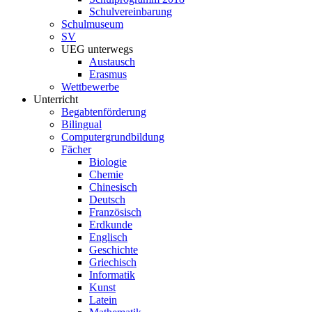
Schulvereinbarung
Schulmuseum
SV
UEG unterwegs
Austausch
Erasmus
Wettbewerbe
Unterricht
Begabtenförderung
Bilingual
Computergrundbildung
Fächer
Biologie
Chemie
Chinesisch
Deutsch
Französisch
Erdkunde
Englisch
Geschichte
Griechisch
Informatik
Kunst
Latein