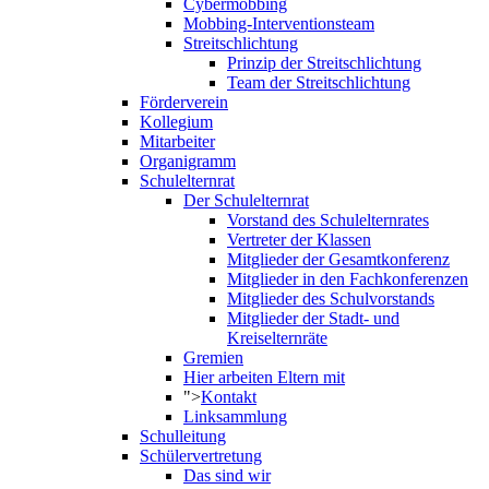
Cybermobbing
Mobbing-Interventionsteam
Streitschlichtung
Prinzip der Streitschlichtung
Team der Streitschlichtung
Förderverein
Kollegium
Mitarbeiter
Organigramm
Schulelternrat
Der Schulelternrat
Vorstand des Schulelternrates
Vertreter der Klassen
Mitglieder der Gesamtkonferenz
Mitglieder in den Fachkonferenzen
Mitglieder des Schulvorstands
Mitglieder der Stadt- und
Kreiselternräte
Gremien
Hier arbeiten Eltern mit
">
Kontakt
Linksammlung
Schulleitung
Schülervertretung
Das sind wir