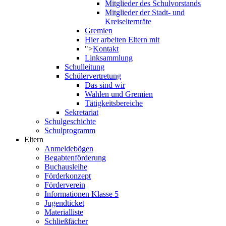
Mitglieder des Schulvorstands
Mitglieder der Stadt- und
Kreiselternräte
Gremien
Hier arbeiten Eltern mit
">
Kontakt
Linksammlung
Schulleitung
Schülervertretung
Das sind wir
Wahlen und Gremien
Tätigkeitsbereiche
Sekretariat
Schulgeschichte
Schulprogramm
Eltern
Anmeldebögen
Begabtenförderung
Buchausleihe
Förderkonzept
Förderverein
Informationen Klasse 5
Jugendticket
Materialliste
Schließfächer