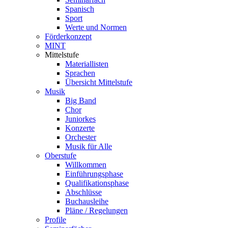
Spanisch
Sport
Werte und Normen
Förderkonzept
MINT
Mittelstufe
Materiallisten
Sprachen
Übersicht Mittelstufe
Musik
Big Band
Chor
Juniorkes
Konzerte
Orchester
Musik für Alle
Oberstufe
Willkommen
Einführungsphase
Qualifikationsphase
Abschlüsse
Buchausleihe
Pläne / Regelungen
Profile