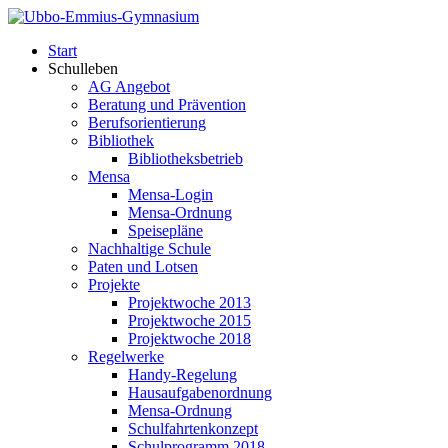
Start
Schulleben
AG Angebot
Beratung und Prävention
Berufsorientierung
Bibliothek
Bibliotheksbetrieb
Mensa
Mensa-Login
Mensa-Ordnung
Speisepläne
Nachhaltige Schule
Paten und Lotsen
Projekte
Projektwoche 2013
Projektwoche 2015
Projektwoche 2018
Regelwerke
Handy-Regelung
Hausaufgabenordnung
Mensa-Ordnung
Schulfahrtenkonzept
Schulprogramm 2018