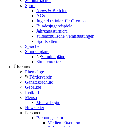
Seminarfächer
Sport
News & Berichte
AGs
Jugend trainiert für Olympia
Bundesjugendspiele
Jahrgangsturniere
außerschulische Veranstaltungen
Sportstätten
Sprachen
Stundenpläne
">
Stundenpläne
Stundenraster
Über uns
Ehemalige
">
Förderverein
Ganztagsschule
Gebäude
Leitbild
Mensa
Mensa-Login
Newsletter
Personen
Beratungsteam
Medienprävention