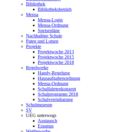
Bibliothek
Bibliotheksbetrieb
Mensa
Mensa-Login
Mensa-Ordnung
Speisepläne
Nachhaltige Schule
Paten und Lotsen
Projekte
Projektwoche 2013
Projektwoche 2015
Projektwoche 2018
Regelwerke
Handy-Regelung
Hausaufgabenordnung
Mensa-Ordnung
Schulfahrtenkonzept
Schulprogramm 2018
Schulvereinbarung
Schulmuseum
SV
UEG unterwegs
Austausch
Erasmus
Wettbewerbe