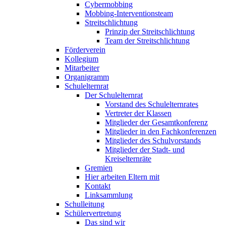
Cybermobbing
Mobbing-Interventionsteam
Streitschlichtung
Prinzip der Streitschlichtung
Team der Streitschlichtung
Förderverein
Kollegium
Mitarbeiter
Organigramm
Schulelternrat
Der Schulelternrat
Vorstand des Schulelternrates
Vertreter der Klassen
Mitglieder der Gesamtkonferenz
Mitglieder in den Fachkonferenzen
Mitglieder des Schulvorstands
Mitglieder der Stadt- und
Kreiselternräte
Gremien
Hier arbeiten Eltern mit
Kontakt
Linksammlung
Schulleitung
Schülervertretung
Das sind wir