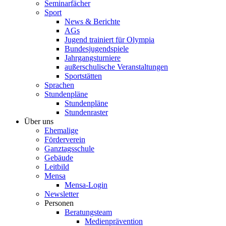
Seminarfächer
Sport
News & Berichte
AGs
Jugend trainiert für Olympia
Bundesjugendspiele
Jahrgangsturniere
außerschulische Veranstaltungen
Sportstätten
Sprachen
Stundenpläne
Stundenpläne
Stundenraster
Über uns
Ehemalige
Förderverein
Ganztagsschule
Gebäude
Leitbild
Mensa
Mensa-Login
Newsletter
Personen
Beratungsteam
Medienprävention