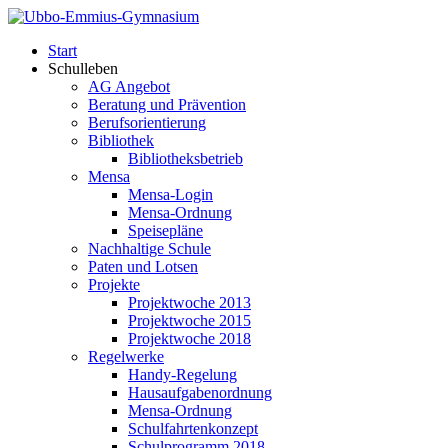
Start
Schulleben
AG Angebot
Beratung und Prävention
Berufsorientierung
Bibliothek
Bibliotheksbetrieb
Mensa
Mensa-Login
Mensa-Ordnung
Speisepläne
Nachhaltige Schule
Paten und Lotsen
Projekte
Projektwoche 2013
Projektwoche 2015
Projektwoche 2018
Regelwerke
Handy-Regelung
Hausaufgabenordnung
Mensa-Ordnung
Schulfahrtenkonzept
Schulprogramm 2018