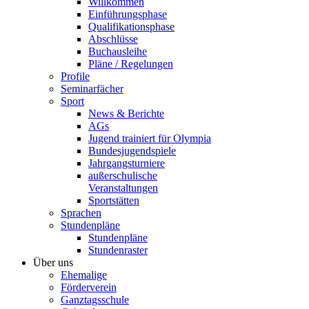
Willkommen
Einführungsphase
Qualifikationsphase
Abschlüsse
Buchausleihe
Pläne / Regelungen
Profile
Seminarfächer
Sport
News & Berichte
AGs
Jugend trainiert für Olympia
Bundesjugendspiele
Jahrgangsturniere
außerschulische
Veranstaltungen
Sportstätten
Sprachen
Stundenpläne
Stundenpläne
Stundenraster
Über uns
Ehemalige
Förderverein
Ganztagsschule