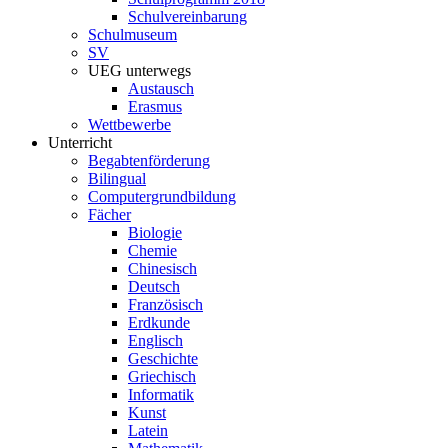
Schulvereinbarung
Schulmuseum
SV
UEG unterwegs
Austausch
Erasmus
Wettbewerbe
Unterricht
Begabtenförderung
Bilingual
Computergrundbildung
Fächer
Biologie
Chemie
Chinesisch
Deutsch
Französisch
Erdkunde
Englisch
Geschichte
Griechisch
Informatik
Kunst
Latein