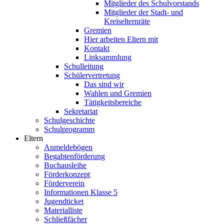
Mitglieder des Schulvorstands
Mitglieder der Stadt- und
Kreiselternräte
Gremien
Hier arbeiten Eltern mit
Kontakt
Linksammlung
Schulleitung
Schülervertretung
Das sind wir
Wahlen und Gremien
Tätigkeitsbereiche
Sekretariat
Schulgeschichte
Schulprogramm
Eltern
Anmeldebögen
Begabtenförderung
Buchausleihe
Förderkonzept
Förderverein
Informationen Klasse 5
Jugendticket
Materialliste
Schließfächer