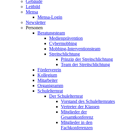
Gebäude
Leitbild
Mensa
Mensa-Login
Newsletter
Personen
Beratungsteam
Medienprävention
Cybermobbing
Mobbing-Interventionsteam
Streitschlichtung
Prinzip der Streitschlichtung
Team der Streitschlichtung
Förderverein
Kollegium
Mitarbeiter
Organigramm
Schulelternrat
Der Schulelternrat
Vorstand des Schulelternrates
Vertreter der Klassen
Mitglieder der
Gesamtkonferenz
Mitglieder in den
Fachkonferenzen